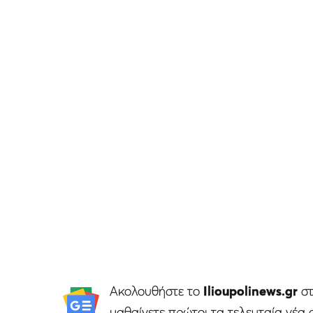
Ακολουθήστε το
Ilioupolinews.gr
σ
μαθαίνετε πρώτοι τα τελευταία νέα 