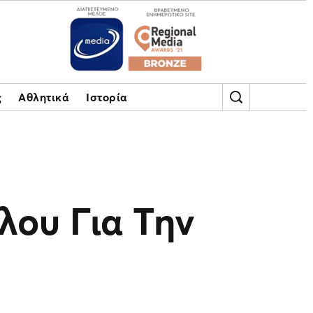
ς
Αθλητικά
Ιστορία
λου Για Την