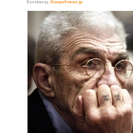
Συντάκτης
ilioupolinews.gr