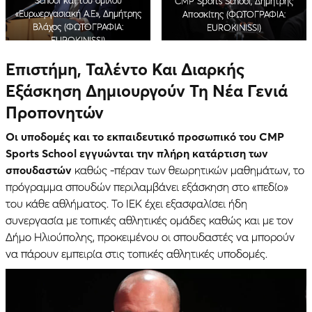
CMP Sports School, Δημήτρης
«Ευρωεργασιακή Α.Ε», Δημήτρης
Αποσκίτης
(ΦΩΤΟΓΡΑΦΙΑ:
Βλάχος
(ΦΩΤΟΓΡΑΦΙΑ:
EUROKINISSI)
EUROKINISSI)
Επιστήμη, Ταλέντο Και Διαρκής
Εξάσκηση Δημιουργούν Τη Νέα Γενιά
Προπονητών
Οι υποδομές και το εκπαιδευτικό προσωπικό του CMP
Sports School εγγυώνται την πλήρη κατάρτιση των
σπουδαστών
καθώς -πέραν των θεωρητικών μαθημάτων, το
πρόγραμμα σπουδών περιλαμβάνει εξάσκηση στο «πεδίο»
του κάθε αθλήματος. Το ΙΕΚ έχει εξασφαλίσει ήδη
συνεργασία με τοπικές αθλητικές ομάδες καθώς και με τον
Δήμο Ηλιούπολης, προκειμένου οι σπουδαστές να μπορούν
να πάρουν εμπειρία στις τοπικές αθλητικές υποδομές.