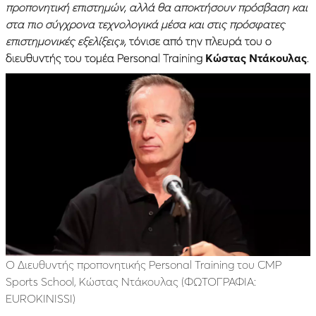
προπονητική επιστημών, αλλά θα αποκτήσουν πρόσβαση και
στα πιο σύγχρονα τεχνολογικά μέσα και στις πρόσφατες
επιστημονικές εξελίξεις»,
τόνισε από την πλευρά του ο
διευθυντής του τομέα Personal Training
Κώστας Ντάκουλας
.
O Διευθυντής προπονητικής Personal Training του CMP
Sports School, Kώστας Ντάκουλας
(ΦΩΤΟΓΡΑΦΙΑ:
EUROKINISSI)