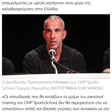
επαγγελματίες με υψηλή κατάρτιση στον χώρο της
καλαθοσφαίρισης στην Ελλάδα.
O Διευθυντής Προπονητικής Μπάσκετ του CMP Sports
School, Γιώργος Λημνιάτης (ΦΩΤΟΓΡΑΦΙΑ: EUROKINISSI)
«Oι σπουδαστές που θα επιλέξουν το τμήμα του personal
training του CMP SportsSchool, δεν θα περιοριστούν στο να
αποκτήσουν απλές και βασικές γνώσεις των συναφών με την