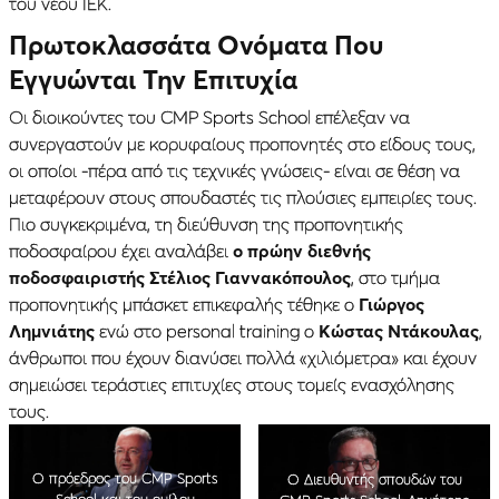
του νέου ΙΕΚ.
Πρωτοκλασσάτα Ονόματα Που
Εγγυώνται Την Επιτυχία
Οι διοικούντες του CMP Sports School επέλεξαν να
συνεργαστούν με κορυφαίους προπονητές στο είδους τους,
οι οποίοι -πέρα από τις τεχνικές γνώσεις- είναι σε θέση να
μεταφέρουν στους σπουδαστές τις πλούσιες εμπειρίες τους.
Πιο συγκεκριμένα, τη διεύθυνση της προπονητικής
ποδοσφαίρου έχει αναλάβει
ο πρώην διεθνής
ποδοσφαιριστής Στέλιος Γιαννακόπουλος
, στο τμήμα
προπονητικής μπάσκετ επικεφαλής τέθηκε ο
Γιώργος
Λημνιάτης
ενώ στο personal training ο
Κώστας Ντάκουλας
,
άνθρωποι που έχουν διανύσει πολλά «χιλιόμετρα» και έχουν
σημειώσει τεράστιες επιτυχίες στους τομείς ενασχόλησης
τους.
O πρόεδρος του CMP Sports
Ο Διευθυντής σπουδών του
School και του ομίλου