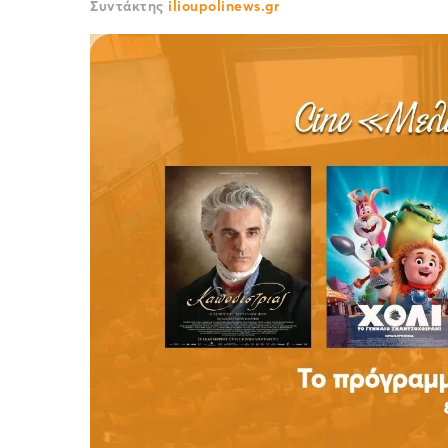
Συντάκτης
ilioupolinews.gr