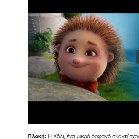
Πλοκή:
Η Χόλι, ένα μικρό ορφανό σκαντζοχοιρ