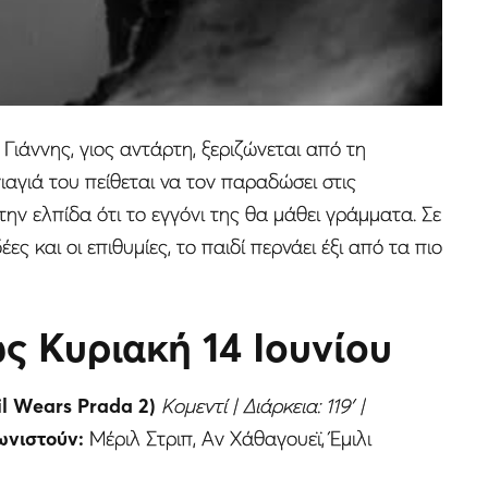
Γιάννης, γιος αντάρτη, ξεριζώνεται από τη
γιαγιά του πείθεται να τον παραδώσει στις
ην ελπίδα ότι το εγγόνι της θα μάθει γράμματα. Σε
ες και οι επιθυμίες, το παιδί περνάει έξι από τα πιο
ως Κυριακή 14 Ιουνίου
l Wears Prada 2)
Κομεντί | Διάρκεια: 119′ |
νιστούν:
Μέριλ Στριπ, Αν Χάθαγουεϊ, Έμιλι