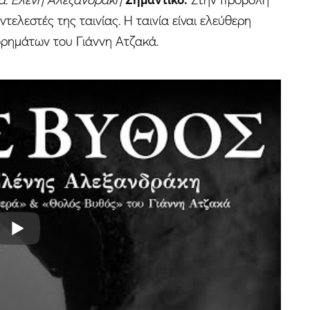
τελεστές της ταινίας. Η ταινία είναι ελεύθερη
ρημάτων του Γιάννη Ατζακά.