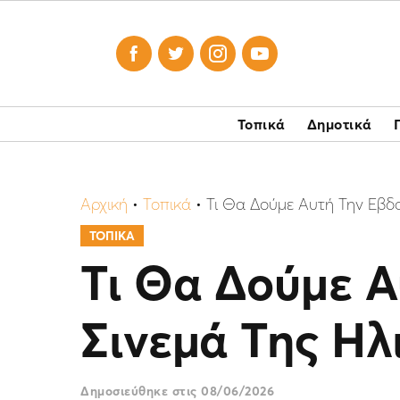




Τοπικά
Δημοτικά
Αρχική
•
Τοπικά
•
Τι Θα Δούμε Αυτή Την Εβδο
ΤΟΠΙΚΑ
Τι Θα Δούμε Α
Σινεμά Της Ηλι
Δημοσιεύθηκε στις
08/06/2026