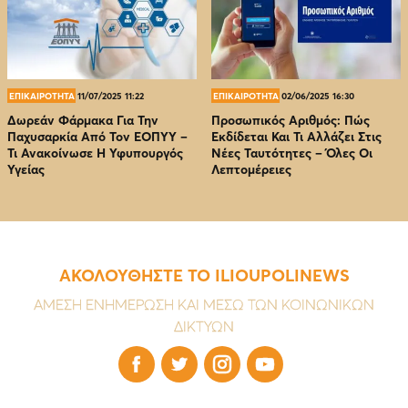
ΕΠΙΚΑΙΡΟΤΗΤΑ
11/07/2025 11:22
ΕΠΙΚΑΙΡΟΤΗΤΑ
02/06/2025 16:30
Δωρεάν Φάρμακα Για Την
Προσωπικός Αριθμός: Πώς
Παχυσαρκία Από Τον EOΠΥΥ –
Εκδίδεται Και Τι Αλλάζει Στις
Τι Ανακοίνωσε Η Υφυπουργός
Νέες Ταυτότητες – Όλες Οι
Υγείας
Λεπτομέρειες
ΑΚΟΛΟΥΘΗΣΤΕ ΤΟ ILIOUPOLINEWS
ΑΜΕΣΗ ΕΝΗΜΕΡΩΣΗ ΚΑΙ ΜΕΣΩ ΤΩΝ ΚΟΙΝΩΝΙΚΩΝ
ΔΙΚΤΥΩΝ



