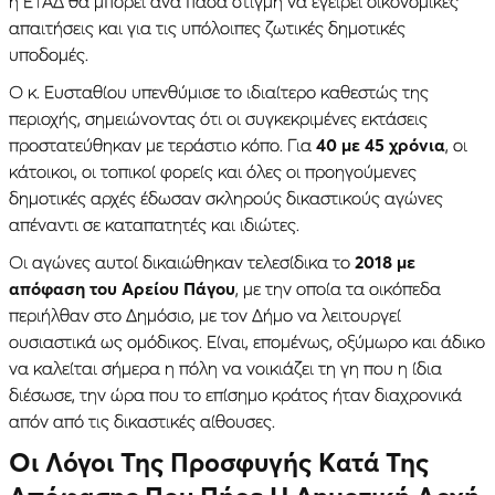
η ΕΤΑΔ θα μπορεί ανά πάσα στιγμή να εγείρει οικονομικές
απαιτήσεις και για τις υπόλοιπες ζωτικές δημοτικές
υποδομές.
Ο κ. Ευσταθίου υπενθύμισε το ιδιαίτερο καθεστώς της
περιοχής, σημειώνοντας ότι οι συγκεκριμένες εκτάσεις
προστατεύθηκαν με τεράστιο κόπο. Για
40 με 45 χρόνια
, οι
κάτοικοι, οι τοπικοί φορείς και όλες οι προηγούμενες
δημοτικές αρχές έδωσαν σκληρούς δικαστικούς αγώνες
απέναντι σε καταπατητές και ιδιώτες.
Οι αγώνες αυτοί δικαιώθηκαν τελεσίδικα το
2018 με
απόφαση του Αρείου Πάγου
, με την οποία τα οικόπεδα
περιήλθαν στο Δημόσιο, με τον Δήμο να λειτουργεί
ουσιαστικά ως ομόδικος. Είναι, επομένως, οξύμωρο και άδικο
να καλείται σήμερα η πόλη να νοικιάζει τη γη που η ίδια
διέσωσε, την ώρα που το επίσημο κράτος ήταν διαχρονικά
απόν από τις δικαστικές αίθουσες.
Οι Λόγοι Της Προσφυγής Kατά Της