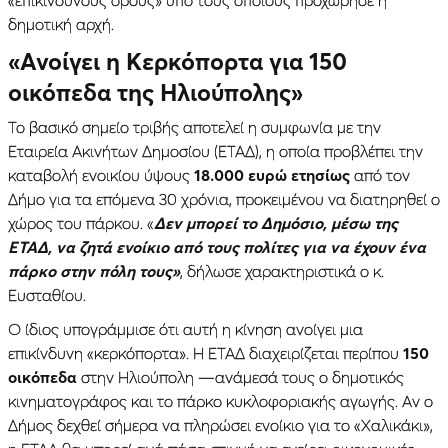
«επικίνδυνους όρους» υπό τους οποίους προχώρησε η
δημοτική αρχή.
«Ανοίγει η Κερκόπορτα για 150
οικόπεδα της Ηλιούπολης»
Το βασικό σημείο τριβής αποτελεί η συμφωνία με την
Εταιρεία Ακινήτων Δημοσίου (ΕΤΑΔ), η οποία προβλέπει την
καταβολή ενοικίου ύψους
18.000 ευρώ ετησίως
από τον
Δήμο για τα επόμενα 30 χρόνια, προκειμένου να διατηρηθεί ο
χώρος του πάρκου. «
Δεν μπορεί το Δημόσιο, μέσω της
ΕΤΑΔ, να ζητά ενοίκιο από τους πολίτες για να έχουν ένα
πάρκο στην πόλη τους»
, δήλωσε χαρακτηριστικά ο κ.
Ευσταθίου.
Ο ίδιος υπογράμμισε ότι αυτή η κίνηση ανοίγει μια
επικίνδυνη «κερκόπορτα». Η ΕΤΑΔ διαχειρίζεται περίπου
150
οικόπεδα
στην Ηλιούπολη —ανάμεσά τους ο δημοτικός
κινηματογράφος και το πάρκο κυκλοφοριακής αγωγής. Αν ο
Δήμος δεχθεί σήμερα να πληρώσει ενοίκιο για το «Χαλικάκι»,