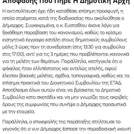
Απόφασης Που Πήρε Η Δημοτική Αρχή
Η αντιπολίτευση έχει ήδη καταθέσει επίσημη προσφυγή, η
οποία στρέφεται κατά της διαδικασίας που ακολούθησε ο
Δήμαρχος. Συγκεκριμένα, ο κ. Ευσταθίου έκανε λόγο για
ξεκάθαρη παραβίαση του κανονισμού, καθώς το κρίσιμο
εισηγητικό έγγραφο εστάλη στους δημοτικούς συμβούλους
μόλις 3 ώρες πριν τη συνεδρίαση (στις 13:30 για συμβούλιο
στις 17:00), αντί για τις 3 ημέρες που προβλέπονται κανονικά
για τη μελέτη των θεμάτων. Παράλληλα, κατήγγειλε ότι ο
φάκελος ήταν ελλιπέστατος και εντελώς ατελής, αφού
έλειπαν βασικές μελέτες, σχέδια, τοπογραφικά, καθώς και τα
επίσημα πρακτικά του Διοικητικού Συμβουλίου της ΕΤΑΔ.
Αποτέλεσμα όλων αυτών είναι να βρίσκεται το Δημοτικό
Συμβούλιο «στο σκοτάδι» και να μην γνωρίζει τους ακριβείς
όρους της συμφωνίας που συνήψε ο Δήμαρχος προσωπικά
με την εταιρεία.
Παράλληλα, ο επικεφαλής της παράταξης στηλίτευσε το
γεγονός ότι ο νυν Δήμαρχος έσπασε την παραδοσιακή «κοινή