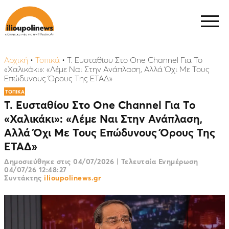
Αρχική
•
Τοπικά
•
Τ. Ευσταθίου Στο One Channel Για Το
«Χαλικάκι»: «Λέμε Ναι Στην Ανάπλαση, Αλλά Όχι Με Τους
Επώδυνους Όρους Της ΕΤΑΔ»
ΤΟΠΙΚΑ
Τ. Ευσταθίου Στο One Channel Για Το
«Χαλικάκι»: «Λέμε Ναι Στην Ανάπλαση,
Αλλά Όχι Με Τους Επώδυνους Όρους Της
ΕΤΑΔ»
Δημοσιεύθηκε στις
04/07/2026
|
Τελευταία Ενημέρωση
04/07/26 12:48:27
Συντάκτης
ilioupolinews.gr