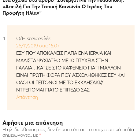
Ένα σχόλιο στο άρθρο “
Συνεργοί Με Την Ηλιούπολη:
«Απειλή Για Την Τοπική Κοινωνία Ο Ιερέας Του
Προφήτη Ηλία»
”
Ο/Η
stavros
λέει:
26/11/2019 στις 16:07
ΕΣΥ ΠΟΥ ΑΠΟΚΑΛΕΙΣ ΠΑΠΑ ΕΝΑ ΙΕΡΑΙΑ ΚΑΙ
ΜΑΛΙΣΤΑ ΨΥΧΙΑΤΡΟ ΜΕ 10 ΠΤΥΧΕΙΑ ΣΤΗΝ
ΓΑΛΛΙΑ…ΚΑΤΣΕ ΣΤΟ ΚΑΦΕΝΕΙΟ ΓΙΑΤΙ ΜΑΛΛΟΝ
ΕΙΝΑΙ ΠΡΩΤΗ ΦΟΡΑ ΠΟΥ ΑΣΧΟΛΗΘΗΚΕΣ ΕΣΥ ΚΑΙ
ΟΛΟΙ ΟΙ ΓΕΙΤΟΝΟΙ ΜΕ ΤΟ ΕΚΚΛΗΣΑΚΙ//
ΝΤΡΕΠΟΜΑΙ ΓΙΑΤΟ ΕΠΙΠΕΔΟ ΣΑΣ
Απάντηση
Αφήστε μια απάντηση
Η ηλ. διεύθυνση σας δεν δημοσιεύεται.
Τα υποχρεωτικά πεδία
σημειώνονται με
*