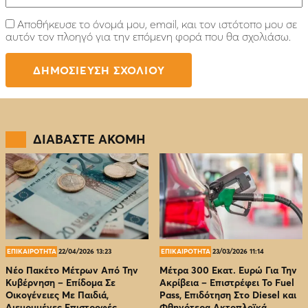
Αποθήκευσε το όνομά μου, email, και τον ιστότοπο μου σε
αυτόν τον πλοηγό για την επόμενη φορά που θα σχολιάσω.
ΔΙΑΒΑΣΤΕ ΑΚΟΜΗ
ΕΠΙΚΑΙΡΟΤΗΤΑ
22/04/2026 13:23
ΕΠΙΚΑΙΡΟΤΗΤΑ
23/03/2026 11:14
Νέο Πακέτο Μέτρων Από Την
Μέτρα 300 Εκατ. Ευρώ Για Την
Κυβέρνηση – Επίδομα Σε
Ακρίβεια – Επιστρέφει Το Fuel
Οικογένειες Με Παιδιά,
Pass, Επιδότηση Στο Diesel και
Διευρυμένες Επιστροφές
Φθηνότερα Ακτοπλοϊκά