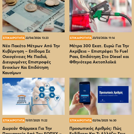
ΕΠΙΚΑΙΡΟΤΗΤΑ
22/04/2026 13:23
ΕΠΙΚΑΙΡΟΤΗΤΑ
23/03/2026 11:14
Νέο Πακέτο Μέτρων Από Την
Μέτρα 300 Εκατ. Ευρώ Για Την
Κυβέρνηση – Επίδομα Σε
Ακρίβεια – Επιστρέφει Το Fuel
Οικογένειες Με Παιδιά,
Pass, Επιδότηση Στο Diesel και
Διευρυμένες Επιστροφές
Φθηνότερα Ακτοπλοϊκά
Ενοικίων Και Επιδότηση
Καυσίμων
ΕΠΙΚΑΙΡΟΤΗΤΑ
11/07/2025 11:22
ΕΠΙΚΑΙΡΟΤΗΤΑ
02/06/2025 16:30
Δωρεάν Φάρμακα Για Την
Προσωπικός Αριθμός: Πώς
Παχυσαρκία Από Τον EOΠΥΥ –
Εκδίδεται Και Τι Αλλάζει Στις