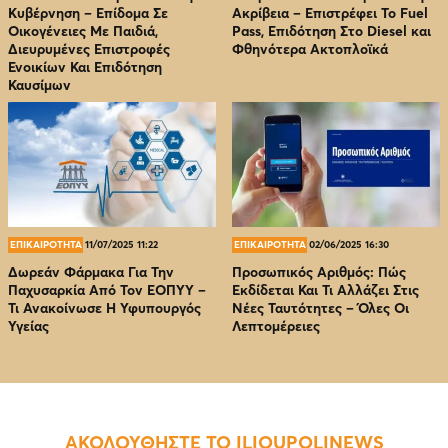
Κυβέρνηση – Επίδομα Σε
Ακρίβεια – Επιστρέφει Το Fuel
Οικογένειες Με Παιδιά,
Pass, Επιδότηση Στο Diesel και
Διευρυμένες Επιστροφές
Φθηνότερα Ακτοπλοϊκά
Ενοικίων Και Επιδότηση
Καυσίμων
ΕΠΙΚΑΙΡΟΤΗΤΑ
11/07/2025 11:22
ΕΠΙΚΑΙΡΟΤΗΤΑ
02/06/2025 16:30
Δωρεάν Φάρμακα Για Την
Προσωπικός Αριθμός: Πώς
Παχυσαρκία Από Τον EOΠΥΥ –
Εκδίδεται Και Τι Αλλάζει Στις
Τι Ανακοίνωσε Η Υφυπουργός
Νέες Ταυτότητες – Όλες Οι
Υγείας
Λεπτομέρειες
ΑΚΟΛΟΥΘΗΣΤΕ ΤΟ ILIOUPOLINEWS