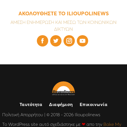
ΑΚΟΛΟΥΘΗΣΤΕ ΤΟ ILIOUPOLINEWS
ΑΜΕΣΗ ΕΝΗΜΕΡΩΣΗ ΚΑΙ ΜΕΣΩ ΤΩΝ ΚΟΙΝΩΝΙΚΩΝ
ΔΙΚΤΥΩΝ




Ταυτότητα
Διαφήμιση
Επικοινωνία
Πολιτική Απορρήτου
| © 2018 - 2026 Ilioupolinews
Το WordPress site αυτό σχεδιάστηκε με
❤
απο την
Bake My