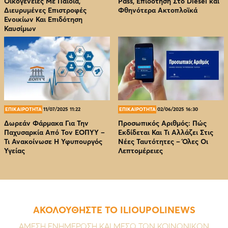
Οικογένειες Με Παιδιά,
Pass, Επιδότηση Στο Diesel και
Διευρυμένες Επιστροφές
Φθηνότερα Ακτοπλοϊκά
Ενοικίων Και Επιδότηση
Καυσίμων
ΕΠΙΚΑΙΡΟΤΗΤΑ
11/07/2025 11:22
ΕΠΙΚΑΙΡΟΤΗΤΑ
02/06/2025 16:30
Δωρεάν Φάρμακα Για Την
Προσωπικός Αριθμός: Πώς
Παχυσαρκία Από Τον EOΠΥΥ –
Εκδίδεται Και Τι Αλλάζει Στις
Τι Ανακοίνωσε Η Υφυπουργός
Νέες Ταυτότητες – Όλες Οι
Υγείας
Λεπτομέρειες
ΑΚΟΛΟΥΘΗΣΤΕ ΤΟ ILIOUPOLINEWS
ΑΜΕΣΗ ΕΝΗΜΕΡΩΣΗ ΚΑΙ ΜΕΣΩ ΤΩΝ ΚΟΙΝΩΝΙΚΩΝ