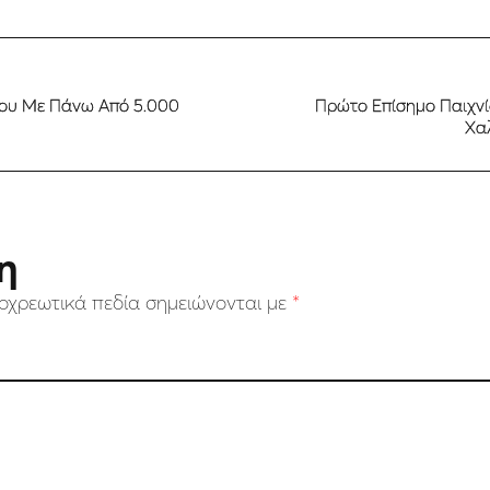
γου Με Πάνω Από 5.000
Πρώτο Επίσημο Παιχνί
Χαλ
η
οχρεωτικά πεδία σημειώνονται με
*