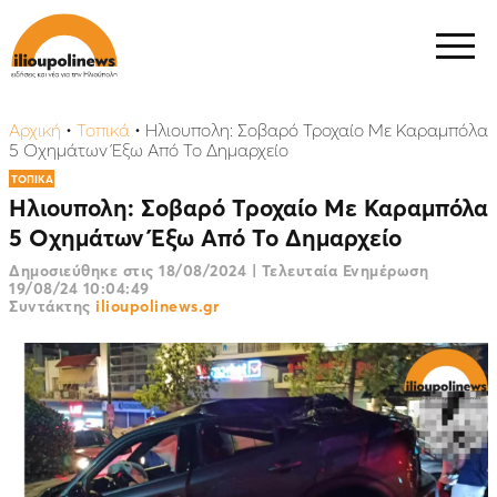
Αρχική
•
Τοπικά
•
Ηλιουπολη: Σοβαρό Τροχαίο Με Καραμπόλα
5 Οχημάτων Έξω Από Το Δημαρχείο
ΤΟΠΙΚΑ
Ηλιουπολη: Σοβαρό Τροχαίο Με Καραμπόλα
5 Οχημάτων Έξω Από Το Δημαρχείο
Δημοσιεύθηκε στις
18/08/2024
|
Τελευταία Ενημέρωση
19/08/24 10:04:49
Συντάκτης
ilioupolinews.gr