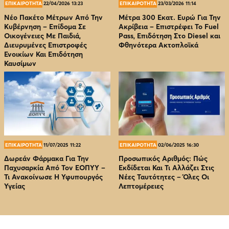
ΕΠΙΚΑΙΡΟΤΗΤΑ
22/04/2026 13:23
ΕΠΙΚΑΙΡΟΤΗΤΑ
23/03/2026 11:14
Νέο Πακέτο Μέτρων Από Την
Μέτρα 300 Εκατ. Ευρώ Για Την
Κυβέρνηση – Επίδομα Σε
Ακρίβεια – Επιστρέφει Το Fuel
Οικογένειες Με Παιδιά,
Pass, Επιδότηση Στο Diesel και
Διευρυμένες Επιστροφές
Φθηνότερα Ακτοπλοϊκά
Ενοικίων Και Επιδότηση
Καυσίμων
ΕΠΙΚΑΙΡΟΤΗΤΑ
11/07/2025 11:22
ΕΠΙΚΑΙΡΟΤΗΤΑ
02/06/2025 16:30
Δωρεάν Φάρμακα Για Την
Προσωπικός Αριθμός: Πώς
Παχυσαρκία Από Τον EOΠΥΥ –
Εκδίδεται Και Τι Αλλάζει Στις
Τι Ανακοίνωσε Η Υφυπουργός
Νέες Ταυτότητες – Όλες Οι
Υγείας
Λεπτομέρειες