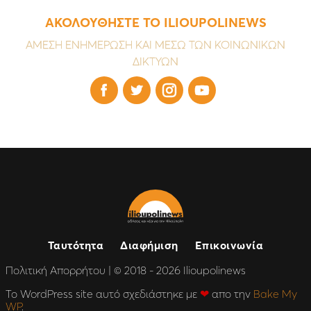
ΑΚΟΛΟΥΘΗΣΤΕ ΤΟ ILIOUPOLINEWS
ΑΜΕΣΗ ΕΝΗΜΕΡΩΣΗ ΚΑΙ ΜΕΣΩ ΤΩΝ ΚΟΙΝΩΝΙΚΩΝ
ΔΙΚΤΥΩΝ




Ταυτότητα
Διαφήμιση
Επικοινωνία
Πολιτική Απορρήτου
| © 2018 - 2026 Ilioupolinews
Το WordPress site αυτό σχεδιάστηκε με
❤
απο την
Bake My
WP
.