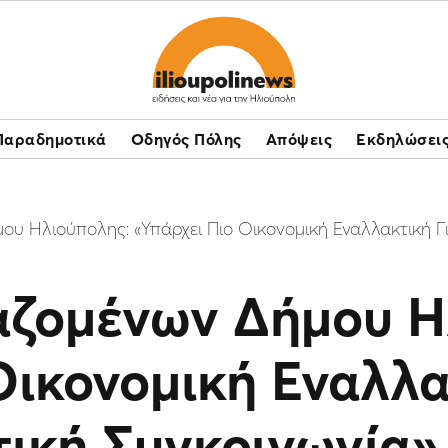
Παραδημοτικά
Οδηγός Πόλης
Απόψεις
Εκδηλώσει
υ Ηλιούπολης: «Υπάρχει Πιο Οικονομική Εναλλακτική Γι
αζομένων Δήμου Η
Οικονομική Εναλλα
ική Συγκοινωνία»