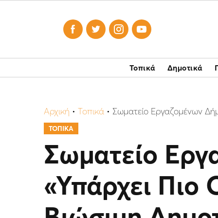




Τοπικά
Δημοτικά
Αρχική
•
Τοπικά
•
Σωματείο Εργαζομένων Δήμο
ΤΟΠΙΚΑ
Σωματείο Εργ
«Υπάρχει Πιο 
Βιώσιμη Δημοτ