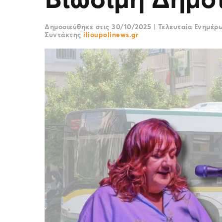
Δημοσιεύθηκε στις
30/10/2025
|
Τελευταία Ενημέ
Συντάκτης
ilioupolinews.gr