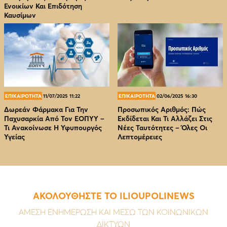
Ενοικίων Και Επιδότηση
Καυσίμων
ΕΠΙΚΑΙΡΟΤΗΤΑ
11/07/2025 11:22
ΕΠΙΚΑΙΡΟΤΗΤΑ
02/06/2025 16:30
Δωρεάν Φάρμακα Για Την
Προσωπικός Αριθμός: Πώς
Παχυσαρκία Από Τον EOΠΥΥ –
Εκδίδεται Και Τι Αλλάζει Στις
Τι Ανακοίνωσε Η Υφυπουργός
Νέες Ταυτότητες – Όλες Οι
Υγείας
Λεπτομέρειες
ΑΚΟΛΟΥΘΗΣΤΕ ΤΟ ILIOUPOLINEWS
ΑΜΕΣΗ ΕΝΗΜΕΡΩΣΗ ΚΑΙ ΜΕΣΩ ΤΩΝ ΚΟΙΝΩΝΙΚΩΝ
ΔΙΚΤΥΩΝ