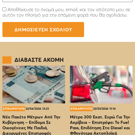
Αποθήκευσε το όνομά μου, email, και τον ιστότοπο μου σε
αυτόν τον πλοηγό για την επόμενη φορά που θα σχολιάσω.
ΔΙΑΒΑΣΤΕ ΑΚΟΜΗ
ΕΠΙΚΑΙΡΟΤΗΤΑ
22/04/2026 13:23
ΕΠΙΚΑΙΡΟΤΗΤΑ
23/03/2026 11:14
Νέο Πακέτο Μέτρων Από Την
Μέτρα 300 Εκατ. Ευρώ Για Την
Κυβέρνηση – Επίδομα Σε
Ακρίβεια – Επιστρέφει Το Fuel
Οικογένειες Με Παιδιά,
Pass, Επιδότηση Στο Diesel και
Διευρυμένες Επιστροφές
Φθηνότερα Ακτοπλοϊκά