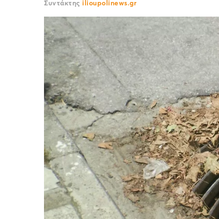
Συντάκτης
ilioupolinews.gr