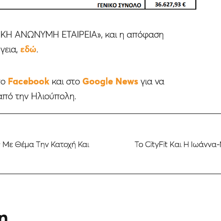
ΧΝΙΚΗ ΑΝΩΝΥΜΗ ΕΤΑΙΡΕΙΑ», και η απόφαση
γεια,
εδώ
.
το
Facebook
και στο
Google News
για να
από την Ηλιούπολη.
ς Με Θέμα Την Κατοχή Και
To CityFit Kαι Η Ιωάνν
η