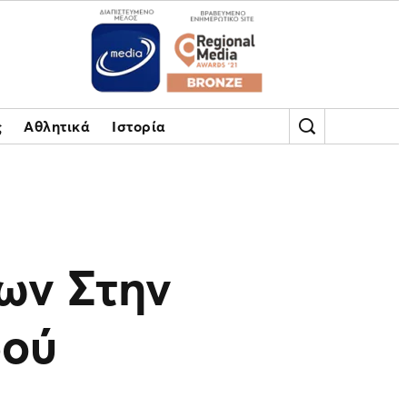
ς
Αθλητικά
Ιστορία
ων Στην
ρού