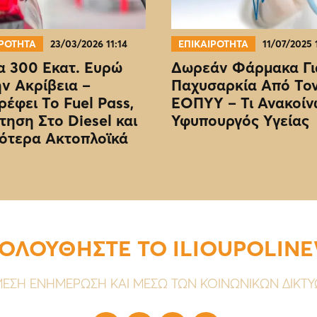
ΙΡΟΤΗΤΑ
23/03/2026 11:14
ΕΠΙΚΑΙΡΟΤΗΤΑ
11/07/2025 
 300 Εκατ. Ευρώ
Δωρεάν Φάρμακα Γι
ην Ακρίβεια –
Παχυσαρκία Από Το
ρέφει Το Fuel Pass,
EOΠΥΥ – Τι Ανακοίν
τηση Στο Diesel και
Υφυπουργός Υγείας
ότερα Ακτοπλοϊκά
ΟΛΟΥΘΗΣΤΕ ΤΟ ILIOUPOLIN
ΕΣΗ ΕΝΗΜΕΡΩΣΗ ΚΑΙ ΜΕΣΩ ΤΩΝ ΚΟΙΝΩΝΙΚΩΝ ΔΙΚΤ