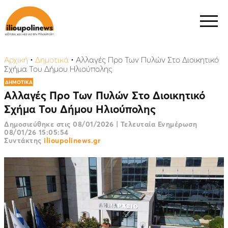
Αρχική
•
Δημοτικά
•
Αλλαγές Προ Των Πυλών Στο Διοικητικό
Σχήμα Του Δήμου Ηλιούπολης
ΔΗΜΟΤΙΚΑ
Αλλαγές Προ Των Πυλών Στο Διοικητικό
Σχήμα Του Δήμου Ηλιούπολης
Δημοσιεύθηκε στις
08/01/2026
|
Τελευταία Ενημέρωση
08/01/26 15:05:54
Συντάκτης
ilioupolinews.gr