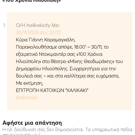
«100 Χρόνια Ηλιούπολη»
”
Ο/Η
halikakicity
λέει:
30/11/2025 στις 22:02
Κύριε Γιάννη Καραμαγκάλη,
Παρακολουθήσαμε απόψε, 18.00′ – 30/11, το
εξαιρετικό Ντοκιμαντέρ σας «100 Χρόνια
Ηλιούπολη» στο θέατρο «Μίκης Θεοδωράκης» του
Δημαρχείου Ηλιούπολης. Συγχαρητήρια για την
δουλειά σας – και στα καλλίτερα σας ευχόμαστε,
Με εκτίμηση,
ΕΠΙΤΡΟΠΗ ΚΑΤΟΙΚΩΝ ”ΧΑΛΙΚΑΚΙ”
Απάντηση
Αφήστε μια απάντηση
Η ηλ. διεύθυνση σας δεν δημοσιεύεται.
Τα υποχρεωτικά πεδία
σημειώνονται με
*