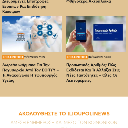
Διευρυμένες Επιστροφές
Φθηνότερα Ακτοπλοϊκά
Ενοικίων Και Επιδότηση
Καυσίμων
ΕΠΙΚΑΙΡΟΤΗΤΑ
11/07/2025 11:22
ΕΠΙΚΑΙΡΟΤΗΤΑ
02/06/2025 16:30
Δωρεάν Φάρμακα Για Την
Προσωπικός Αριθμός: Πώς
Παχυσαρκία Από Τον EOΠΥΥ –
Εκδίδεται Και Τι Αλλάζει Στις
Τι Ανακοίνωσε Η Υφυπουργός
Νέες Ταυτότητες – Όλες Οι
Υγείας
Λεπτομέρειες
ΑΚΟΛΟΥΘΗΣΤΕ ΤΟ ILIOUPOLINEWS
ΑΜΕΣΗ ΕΝΗΜΕΡΩΣΗ ΚΑΙ ΜΕΣΩ ΤΩΝ ΚΟΙΝΩΝΙΚΩΝ