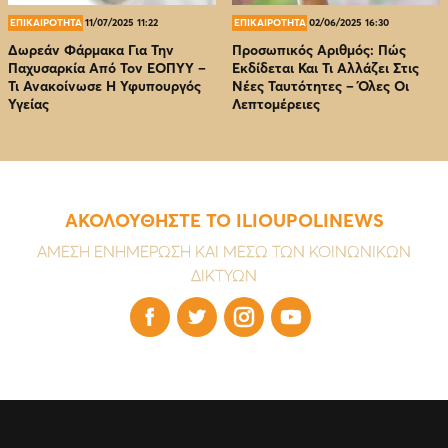
ΕΠΙΚΑΙΡΟΤΗΤΑ
11/07/2025 11:22
ΕΠΙΚΑΙΡΟΤΗΤΑ
02/06/2025 16:30
Δωρεάν Φάρμακα Για Την
Προσωπικός Αριθμός: Πώς
Παχυσαρκία Από Τον EOΠΥΥ –
Εκδίδεται Και Τι Αλλάζει Στις
Τι Ανακοίνωσε Η Υφυπουργός
Νέες Ταυτότητες – Όλες Οι
Υγείας
Λεπτομέρειες
ΑΚΟΛΟΥΘΗΣΤΕ ΤΟ ILIOUPOLINEWS
ΑΜΕΣΗ ΕΝΗΜΕΡΩΣΗ ΚΑΙ ΜΕΣΩ ΤΩΝ ΚΟΙΝΩΝΙΚΩΝ
ΔΙΚΤΥΩΝ



