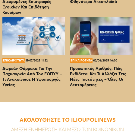
Διευρυμένες Επιστροφές
Φθηνότερα Ακτοπλοϊκά
Ενοικίων Και Επιδότηση
Καυσίμων
ΕΠΙΚΑΙΡΟΤΗΤΑ
11/07/2025 11:22
ΕΠΙΚΑΙΡΟΤΗΤΑ
02/06/2025 16:30
Δωρεάν Φάρμακα Για Την
Προσωπικός Αριθμός: Πώς
Παχυσαρκία Από Τον EOΠΥΥ –
Εκδίδεται Και Τι Αλλάζει Στις
Τι Ανακοίνωσε Η Υφυπουργός
Νέες Ταυτότητες – Όλες Οι
Υγείας
Λεπτομέρειες
ΑΚΟΛΟΥΘΗΣΤΕ ΤΟ ILIOUPOLINEWS
ΑΜΕΣΗ ΕΝΗΜΕΡΩΣΗ ΚΑΙ ΜΕΣΩ ΤΩΝ ΚΟΙΝΩΝΙΚΩΝ