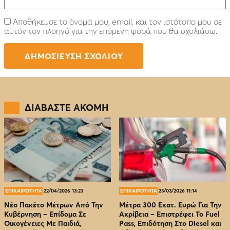
Αποθήκευσε το όνομά μου, email, και τον ιστότοπο μου σε
αυτόν τον πλοηγό για την επόμενη φορά που θα σχολιάσω.
ΔΙΑΒΑΣΤΕ ΑΚΟΜΗ
ΕΠΙΚΑΙΡΟΤΗΤΑ
22/04/2026 13:23
ΕΠΙΚΑΙΡΟΤΗΤΑ
23/03/2026 11:14
Νέο Πακέτο Μέτρων Από Την
Μέτρα 300 Εκατ. Ευρώ Για Την
Κυβέρνηση – Επίδομα Σε
Ακρίβεια – Επιστρέφει Το Fuel
Οικογένειες Με Παιδιά,
Pass, Επιδότηση Στο Diesel και