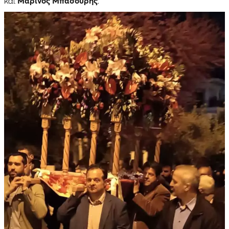
και
Μαρίνος Μπασούρης
.