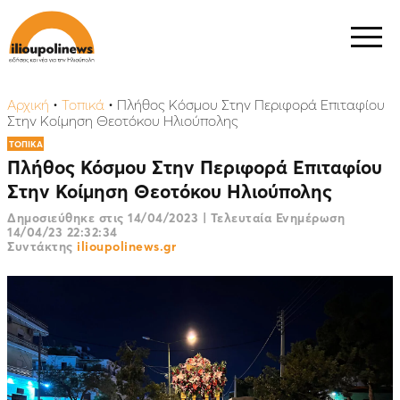
Αρχική
•
Τοπικά
•
Πλήθος Κόσμου Στην Περιφορά Επιταφίου
Στην Κοίμηση Θεοτόκου Ηλιούπολης
ΤΟΠΙΚΑ
Πλήθος Κόσμου Στην Περιφορά Επιταφίου
Στην Κοίμηση Θεοτόκου Ηλιούπολης
Δημοσιεύθηκε στις
14/04/2023
|
Τελευταία Ενημέρωση
14/04/23 22:32:34
Συντάκτης
ilioupolinews.gr