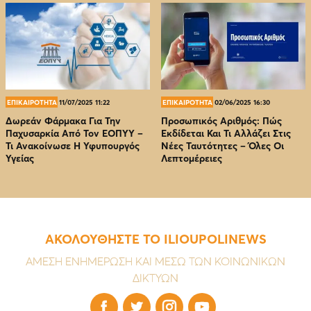
ΕΠΙΚΑΙΡΟΤΗΤΑ
11/07/2025 11:22
ΕΠΙΚΑΙΡΟΤΗΤΑ
02/06/2025 16:30
Δωρεάν Φάρμακα Για Την
Προσωπικός Αριθμός: Πώς
Παχυσαρκία Από Τον EOΠΥΥ –
Εκδίδεται Και Τι Αλλάζει Στις
Τι Ανακοίνωσε Η Υφυπουργός
Νέες Ταυτότητες – Όλες Οι
Υγείας
Λεπτομέρειες
ΑΚΟΛΟΥΘΗΣΤΕ ΤΟ ILIOUPOLINEWS
ΑΜΕΣΗ ΕΝΗΜΕΡΩΣΗ ΚΑΙ ΜΕΣΩ ΤΩΝ ΚΟΙΝΩΝΙΚΩΝ
ΔΙΚΤΥΩΝ



