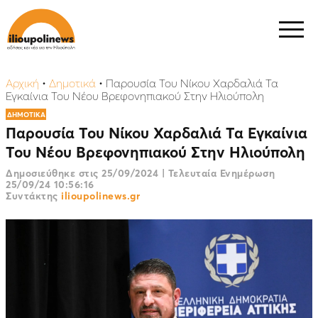
Αρχική
•
Δημοτικά
•
Παρουσία Του Νίκου Χαρδαλιά Τα
Εγκαίνια Του Νέου Βρεφονηπιακού Στην Ηλιούπολη
ΔΗΜΟΤΙΚΑ
Παρουσία Του Νίκου Χαρδαλιά Τα Εγκαίνια
Του Νέου Βρεφονηπιακού Στην Ηλιούπολη
Δημοσιεύθηκε στις
25/09/2024
|
Τελευταία Ενημέρωση
25/09/24 10:56:16
Συντάκτης
ilioupolinews.gr