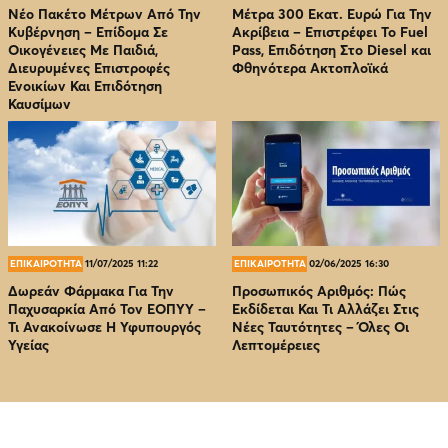
Νέο Πακέτο Μέτρων Από Την
Μέτρα 300 Εκατ. Ευρώ Για Την
Κυβέρνηση – Επίδομα Σε
Ακρίβεια – Επιστρέφει Το Fuel
Οικογένειες Με Παιδιά,
Pass, Επιδότηση Στο Diesel και
Διευρυμένες Επιστροφές
Φθηνότερα Ακτοπλοϊκά
Ενοικίων Και Επιδότηση
Καυσίμων
ΕΠΙΚΑΙΡΟΤΗΤΑ
11/07/2025 11:22
ΕΠΙΚΑΙΡΟΤΗΤΑ
02/06/2025 16:30
Δωρεάν Φάρμακα Για Την
Προσωπικός Αριθμός: Πώς
Παχυσαρκία Από Τον EOΠΥΥ –
Εκδίδεται Και Τι Αλλάζει Στις
Τι Ανακοίνωσε Η Υφυπουργός
Νέες Ταυτότητες – Όλες Οι
Υγείας
Λεπτομέρειες