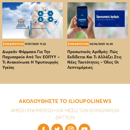
ΕΠΙΚΑΙΡΟΤΗΤΑ
11/07/2025 11:22
ΕΠΙΚΑΙΡΟΤΗΤΑ
02/06/2025 16:30
Δωρεάν Φάρμακα Για Την
Προσωπικός Αριθμός: Πώς
Παχυσαρκία Από Τον EOΠΥΥ –
Εκδίδεται Και Τι Αλλάζει Στις
Τι Ανακοίνωσε Η Υφυπουργός
Νέες Ταυτότητες – Όλες Οι
Υγείας
Λεπτομέρειες
ΑΚΟΛΟΥΘΗΣΤΕ ΤΟ ILIOUPOLINEWS
ΑΜΕΣΗ ΕΝΗΜΕΡΩΣΗ ΚΑΙ ΜΕΣΩ ΤΩΝ ΚΟΙΝΩΝΙΚΩΝ
ΔΙΚΤΥΩΝ



