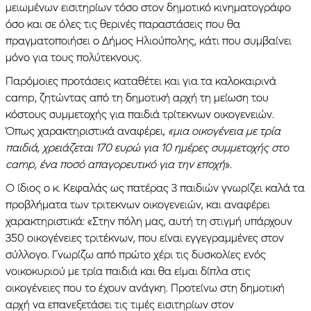
μειωμένων εισιτηρίων τόσο στον δημοτικό κινηματογράφο
όσο και σε όλες τις θερινές παραστάσεις που θα
πραγματοποιήσει ο Δήμος Ηλιούπολης, κάτι που συμβαίνει
μόνο για τους πολύτεκνους.
Παρόμοιες προτάσεις καταθέτει και για τα καλοκαιρινά
camp, ζητώντας από τη δημοτική αρχή τη μείωση του
κόστους συμμετοχής για παιδιά τρίτεκνων οικογενειών.
Όπως χαρακτηριστικά αναφέρει,
«μια οικογένεια με τρία
παιδιά, χρειάζεται 170 ευρώ για 10 ημέρες συμμετοχής στο
camp, ένα ποσό απαγορευτικό για την εποχή
».
Ο ίδιος ο κ. Κεφαλάς ως πατέρας 3 παιδιών γνωρίζει καλά τα
προβλήματα των τριτεκνων οικογενειών, και αναφέρει
χαρακτηριστικά: «Στην πόλη μας, αυτή τη στιγμή υπάρχουν
350 οικογένειες τριτέκνων, που είναι εγγεγραμμένες στον
σύλλογο. Γνωρίζω από πρώτο χέρι τις δυσκολίες ενός
νοικοκυριού με τρία παιδιά και θα είμαι δίπλα στις
οικογένειες που το έχουν ανάγκη. Προτείνω στη δημοτική
αρχή να επανεξετάσει τις τιμές εισιτηρίων στον