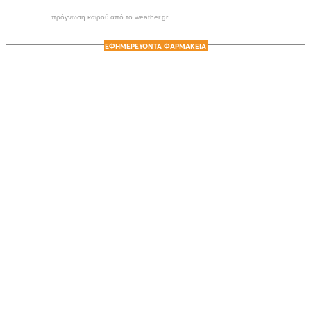
πρόγνωση καιρού από το weather.gr
ΕΦΗΜΕΡΕΥΟΝΤΑ ΦΑΡΜΑΚΕΙΑ