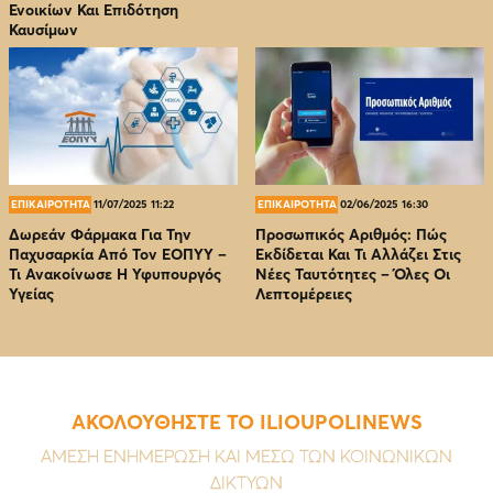
Ενοικίων Και Επιδότηση
Καυσίμων
ΕΠΙΚΑΙΡΟΤΗΤΑ
11/07/2025 11:22
ΕΠΙΚΑΙΡΟΤΗΤΑ
02/06/2025 16:30
Δωρεάν Φάρμακα Για Την
Προσωπικός Αριθμός: Πώς
Παχυσαρκία Από Τον EOΠΥΥ –
Εκδίδεται Και Τι Αλλάζει Στις
Τι Ανακοίνωσε Η Υφυπουργός
Νέες Ταυτότητες – Όλες Οι
Υγείας
Λεπτομέρειες
ΑΚΟΛΟΥΘΗΣΤΕ ΤΟ ILIOUPOLINEWS
ΑΜΕΣΗ ΕΝΗΜΕΡΩΣΗ ΚΑΙ ΜΕΣΩ ΤΩΝ ΚΟΙΝΩΝΙΚΩΝ
ΔΙΚΤΥΩΝ