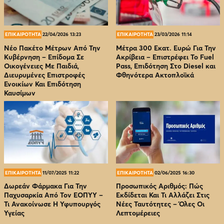
ΕΠΙΚΑΙΡΟΤΗΤΑ
22/04/2026 13:23
ΕΠΙΚΑΙΡΟΤΗΤΑ
23/03/2026 11:14
Νέο Πακέτο Μέτρων Από Την
Μέτρα 300 Εκατ. Ευρώ Για Την
Κυβέρνηση – Επίδομα Σε
Ακρίβεια – Επιστρέφει Το Fuel
Οικογένειες Με Παιδιά,
Pass, Επιδότηση Στο Diesel και
Διευρυμένες Επιστροφές
Φθηνότερα Ακτοπλοϊκά
Ενοικίων Και Επιδότηση
Καυσίμων
ΕΠΙΚΑΙΡΟΤΗΤΑ
11/07/2025 11:22
ΕΠΙΚΑΙΡΟΤΗΤΑ
02/06/2025 16:30
Δωρεάν Φάρμακα Για Την
Προσωπικός Αριθμός: Πώς
Παχυσαρκία Από Τον EOΠΥΥ –
Εκδίδεται Και Τι Αλλάζει Στις
Τι Ανακοίνωσε Η Υφυπουργός
Νέες Ταυτότητες – Όλες Οι
Υγείας
Λεπτομέρειες