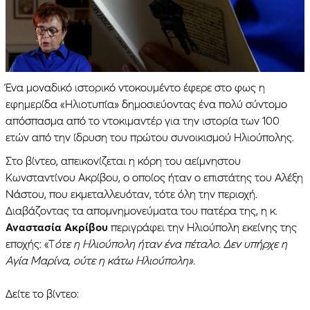
Ένα μοναδικό ιστορικό ντοκουμέντο έφερε στο φως η
εφημερίδα «Ηλιοτυπία» δημοσιεύοντας ένα πολύ σύντομο
απόσπασμα από το ντοκιμαντέρ για την ιστορία των 100
ετών από την ίδρυση του πρώτου συνοικισμού Ηλιούπολης.
Στο βίντεο, απεικονίζεται η κόρη του αείμνηστου
Κωνσταντίνου Ακρίβου, ο οποίος ήταν ο επιστάτης του Αλέξη
Νάστου, που εκμεταλλευόταν, τότε όλη την περιοχή.
Διαβάζοντας τα απομνημονεύματα του πατέρα της, η κ.
Αναστασία Ακρίβου
περιγράφει την Ηλιούπολη εκείνης της
εποχής: «Τ
ότε η Ηλιούπολη ήταν ένα πέταλο. Δεν υπήρχε η
Αγία Μαρίνα, ούτε η κάτω Ηλιούπολη».
Δείτε το βίντεο: