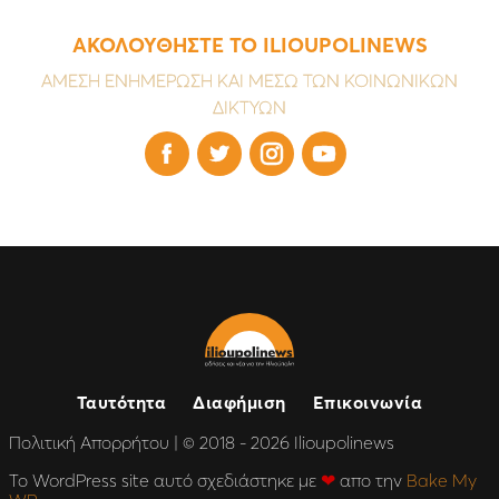
ΑΚΟΛΟΥΘΗΣΤΕ ΤΟ ILIOUPOLINEWS
ΑΜΕΣΗ ΕΝΗΜΕΡΩΣΗ ΚΑΙ ΜΕΣΩ ΤΩΝ ΚΟΙΝΩΝΙΚΩΝ
ΔΙΚΤΥΩΝ




Ταυτότητα
Διαφήμιση
Επικοινωνία
Πολιτική Απορρήτου
| © 2018 - 2026 Ilioupolinews
Το WordPress site αυτό σχεδιάστηκε με
❤
απο την
Bake My