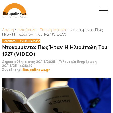
Αρχική
•
Ηλιούπολη - Τοπική Ιστορία
•
Ντοκουμέντο: Πως
Ήταν Η Ηλιούπολη Του 1927 (VIDEO)
ΗΛΙΟΥΠΟΛΗ - ΤΟΠΙΚΗ ΙΣΤΟΡΙΑ
Ντοκουμέντο: Πως Ήταν Η Ηλιούπολη Του
1927 (VIDEO)
Δημοσιεύθηκε στις
20/11/2025
|
Τελευταία Ενημέρωση
20/11/25 14:28:49
Συντάκτης
ilioupolinews.gr