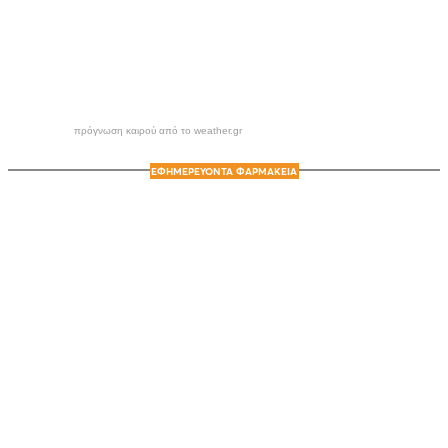
πρόγνωση καιρού από το weather.gr
ΕΦΗΜΕΡΕΥΟΝΤΑ ΦΑΡΜΑΚΕΙΑ