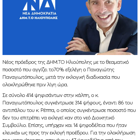
Νέος πρόεδρος της ΔΗΜ.ΤΟ Ηλιούπολης με το θεαματικό
ποσοστό που αγγίζει το70% εξελέγη ο Παναγιώτης
Παναγιωτόπουλος, μετά την εκλογική διαδικασία που
ολοκληρώθηκε πριν λίγη ώρα.
Σε σύνολο 414 ψηφισάντων στην κάλπη, ο κ.
Παναγιωτόπουλος συγκέντρωσε 314 ψήφους, έναντι 86 του
αντιπάλου του κ. Ρέππα, ο οποίος συγκέντρωσε ποσοστό που
δεν του επιτρέπει να εκλεγεί καν στο νεό Διοικητικό
Συμβούλιο. Επίσης, υπήρχαν και 14 ψηφοδέλτια που ήταν
«λευκά» ως προς την εκλογή προέδρου. Για την ολοκλήρωση
της καταμέτρησης, απομένουν 47 ψηφοδέλτια από την