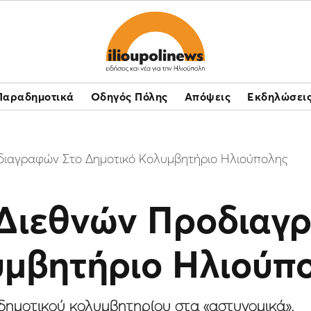
Παραδημοτικά
Οδηγός Πόλης
Απόψεις
Εκδηλώσει
διαγραφών Στο Δημοτικό Κολυμβητήριο Ηλιούπολης
 Διεθνών Προδιαγ
υμβητήριο Ηλιούπ
ημοτικού κολυμβητηρίου στα «αστυνομικά».