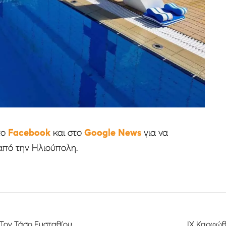
το
Facebook
και στο
Google News
για να
από την Ηλιούπολη.
 Τον Τάσο Ευσταθίου
ΙΧ Καρφώθ