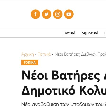




Τοπικά
Δημοτικά
Αρχική
•
Τοπικά
•
Νέοι Βατήρες Διεθνών Προ
ΤΟΠΙΚΑ
Νέοι Βατήρες
Δημοτικό Κολ
Νέα αναβάθμιση των υποδομών του δ