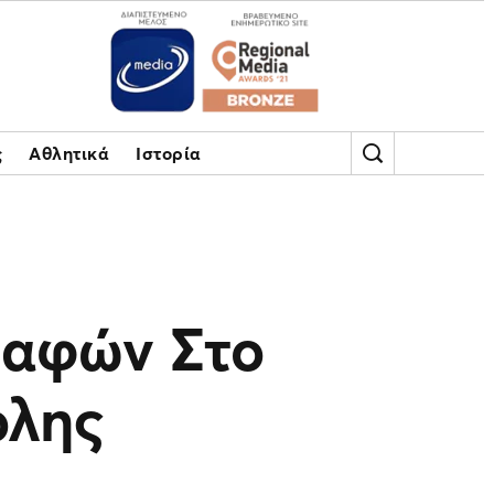
ς
Αθλητικά
Ιστορία
ραφών Στο
ολης