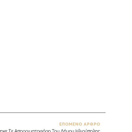
ΕΠΟΜΕΝΟ ΑΡΘΡΟ
ηκε Σε Απορριματοφόρο Του Δήμου Ηλιούπολης