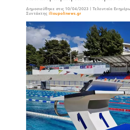
Δημοσιεύθηκε στις
10/04/2023
|
Τελευταία Ενημέ
Συντάκτης
ilioupolinews.gr