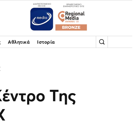
ς
Αθλητικά
Ιστορία
Χ
Κέντρο Της
Χ