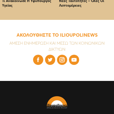
Τι Ανακοίνωσε Η Υφυπουργός
Νέες Ταυτότητες – Όλες Οι
Υγείας
Λεπτομέρειες
ΑΚΟΛΟΥΘΗΣΤΕ ΤΟ ILIOUPOLINEWS
ΑΜΕΣΗ ΕΝΗΜΕΡΩΣΗ ΚΑΙ ΜΕΣΩ ΤΩΝ ΚΟΙΝΩΝΙΚΩΝ
ΔΙΚΤΥΩΝ



