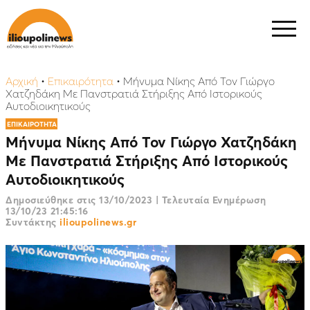
Αρχική
•
Επικαιρότητα
•
Μήνυμα Νίκης Από Τον Γιώργο
Χατζηδάκη Με Πανστρατιά Στήριξης Από Ιστορικούς
Αυτοδιοικητικούς
ΕΠΙΚΑΙΡΟΤΗΤΑ
Μήνυμα Νίκης Από Τον Γιώργο Χατζηδάκη
Με Πανστρατιά Στήριξης Από Ιστορικούς
Αυτοδιοικητικούς
Δημοσιεύθηκε στις
13/10/2023
|
Τελευταία Ενημέρωση
13/10/23 21:45:16
Συντάκτης
ilioupolinews.gr