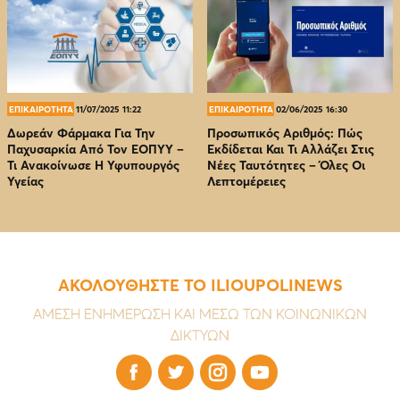
ΕΠΙΚΑΙΡΟΤΗΤΑ
11/07/2025 11:22
ΕΠΙΚΑΙΡΟΤΗΤΑ
02/06/2025 16:30
Δωρεάν Φάρμακα Για Την
Προσωπικός Αριθμός: Πώς
Παχυσαρκία Από Τον EOΠΥΥ –
Εκδίδεται Και Τι Αλλάζει Στις
Τι Ανακοίνωσε Η Υφυπουργός
Νέες Ταυτότητες – Όλες Οι
Υγείας
Λεπτομέρειες
ΑΚΟΛΟΥΘΗΣΤΕ ΤΟ ILIOUPOLINEWS
ΑΜΕΣΗ ΕΝΗΜΕΡΩΣΗ ΚΑΙ ΜΕΣΩ ΤΩΝ ΚΟΙΝΩΝΙΚΩΝ
ΔΙΚΤΥΩΝ



