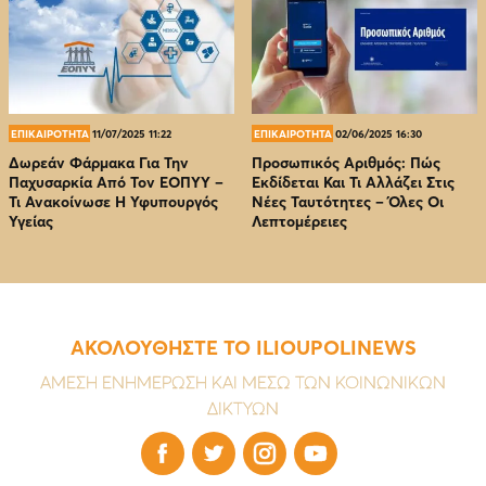
ΕΠΙΚΑΙΡΟΤΗΤΑ
11/07/2025 11:22
ΕΠΙΚΑΙΡΟΤΗΤΑ
02/06/2025 16:30
Δωρεάν Φάρμακα Για Την
Προσωπικός Αριθμός: Πώς
Παχυσαρκία Από Τον EOΠΥΥ –
Εκδίδεται Και Τι Αλλάζει Στις
Τι Ανακοίνωσε Η Υφυπουργός
Νέες Ταυτότητες – Όλες Οι
Υγείας
Λεπτομέρειες
ΑΚΟΛΟΥΘΗΣΤΕ ΤΟ ILIOUPOLINEWS
ΑΜΕΣΗ ΕΝΗΜΕΡΩΣΗ ΚΑΙ ΜΕΣΩ ΤΩΝ ΚΟΙΝΩΝΙΚΩΝ
ΔΙΚΤΥΩΝ



