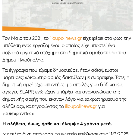
Toν Μάιο του 2021, το
ilioupolinews.gr
είχε φέρει στο φως την
υπόθεση ενός εργαζομένου ο οποίος είχε υποστεί ένα
σοβαρό εργατικό ατύχημα στο δημοτικό αμαξοστάσιο του
Δήμου Ηλιούπολης.
Τα έγγραφα που είχαμε δημοσιεύσει ήταν αδιάψευστοι
μάρτυρες: «Ακρωτηριασμός δακτύλων με συρραφή». Τότε, η
δημοτική αρχή είχε απαντήσει με απειλές για εξώδικα και
αγωγές SLAPP, ενώ είχαν υπάρξει και ανακοινώσεις της
δημοτικής αρχής που έκαναν λόγο για «ακρωτηριασμό της
αλήθειας», κατηγορώντας το
ilioupolinews.gr
για
«συκοφαντίες».
Η αλήθεια, όμως, ήρθε και έλαμψε 4 χρόνια μετά.
Με τελεσίδικη απόφαση, το εφετείο επιδίκασε στις 11/3/2025