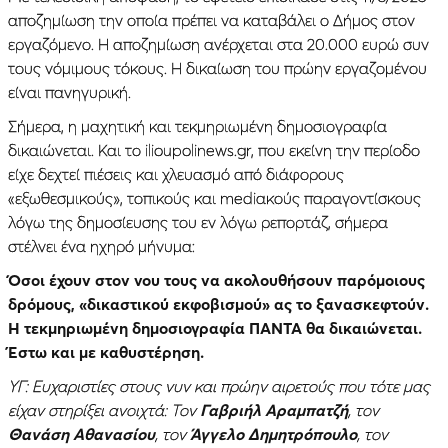
αποζημίωση την οποία πρέπει να καταβάλει ο Δήμος στον
εργαζόμενο. Η αποζημίωση ανέρχεται στα 20.000 ευρώ συν
τους νόμιμους τόκους. Η δικαίωση του πρώην εργαζομένου
είναι πανηγυρική.
Σήμερα, η μαχητική και τεκμηριωμένη δημοσιογραφία
δικαιώνεται. Και το ilioupolinews.gr, που εκείνη την περίοδο
είχε δεχτεί πιέσεις και χλευασμό από διάφορους
«εξωθεσμικούς», τοπικούς και mediακούς παραγοντίσκους
λόγω της δημοσίευσης του εν λόγω ρεπορτάζ, σήμερα
στέλνει ένα ηχηρό μήνυμα:
Όσοι έχουν στον νου τους να ακολουθήσουν παρόμοιους
δρόμους, «δικαστικού εκφοβισμού» ας το ξανασκεφτούν.
Η τεκμηριωμένη δημοσιογραφία ΠΑΝΤΑ θα δικαιώνεται.
Έστω και με καθυστέρηση.
ΥΓ: Ευχαριστίες στους νυν και πρώην αιρετούς που τότε μας
είχαν στηρίξει ανοιχτά: Τον
Γαβριήλ Αραμπατζή
, τον
Θανάση Αθανασίου
, τον
Άγγελο Δημητρόπουλο
, τον