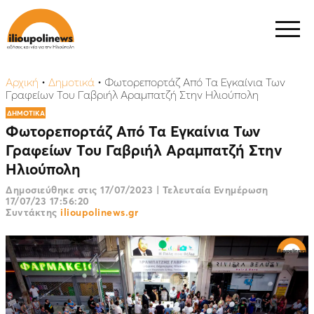
Αρχική
•
Δημοτικά
•
Φωτορεπορτάζ Από Τα Εγκαίνια Των
Γραφείων Του Γαβριήλ Αραμπατζή Στην Ηλιούπολη
ΔΗΜΟΤΙΚΑ
Φωτορεπορτάζ Από Τα Εγκαίνια Των
Γραφείων Του Γαβριήλ Αραμπατζή Στην
Ηλιούπολη
Δημοσιεύθηκε στις
17/07/2023
|
Τελευταία Ενημέρωση
17/07/23 17:56:20
Συντάκτης
ilioupolinews.gr