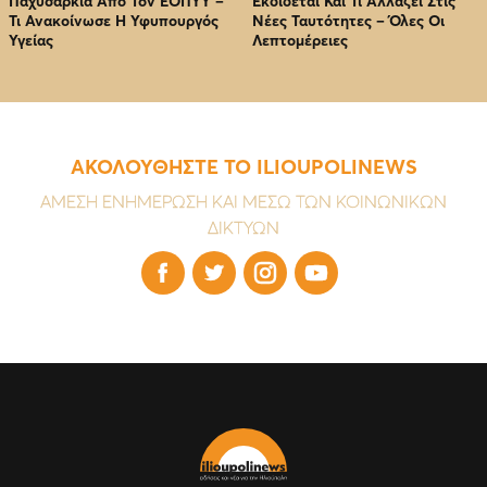
Παχυσαρκία Από Τον EOΠΥΥ –
Εκδίδεται Και Τι Αλλάζει Στις
Τι Ανακοίνωσε Η Υφυπουργός
Νέες Ταυτότητες – Όλες Οι
Υγείας
Λεπτομέρειες
ΑΚΟΛΟΥΘΗΣΤΕ ΤΟ ILIOUPOLINEWS
ΑΜΕΣΗ ΕΝΗΜΕΡΩΣΗ ΚΑΙ ΜΕΣΩ ΤΩΝ ΚΟΙΝΩΝΙΚΩΝ
ΔΙΚΤΥΩΝ



