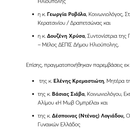
Ηλιούπολης
η κ.
Γεωργία Ροβόλα
, Κοινωνιολόγος, 
Κερατσινίου / Δραπετσώνας και
η κ.
Δουζένη Χρύσα
, Συντονίστρια τη
– Μέλος ΔΕΠΙΣ Δήμου Ηλιούπολης,
Επίσης, πραγματοποιήθηκαν παρεμβάσεις εκ
της κ.
Ελένης Κρεμαστιώτη
, Μητέρα τ
της κ.
Βάσιας Σιάβα
, Κοινωνιολόγου, 
Αλίμου «Η Μωβ Ομπρέλα» και
της κ.
Δέσποινας (Ντένας) Λογιάδου,
Οι
Γυναικών Ελλάδος