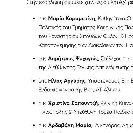
Στην εκδήλωση συμμετείχαν, ως ομιλητές/-ριε
η κ.
Μαρία Καραμεσίνη
, Καθηγήτρια Οι
Πολιτικής του Τμήματος Κοινωνικής Πολ
του Εργαστηρίου Σπουδών Φύλου & Πρό
Καταπολέμησης των Διακρίσεων του Πα
ο κ.
Δημήτριος Ψυχογιός,
Στέλεχος του
της Διεύθυνσης Γενικής Αστυνόμευσης 
ο κ.
Ηλίας
Αργύρης,
Υπαστυνόμος Β΄- Ε
Ενδοοικογενειακής Βίας ΑΤ Αλίμου
η κ.
Χριστίνα Σαπουντζή
, Κλινική Κοι
Ηλιούπολης & Υπεύθυνη Τομέα Παιδική
η κ.
Αρδαβάνη Μαρία
, Δικηγόρος, Δη