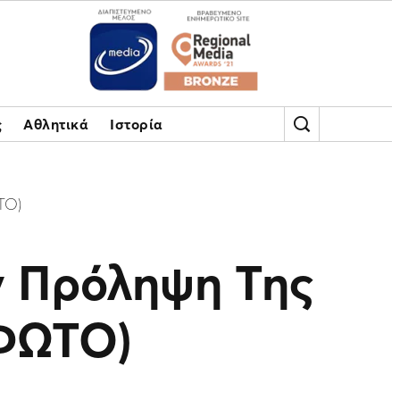
ς
Αθλητικά
Ιστορία
ΤΟ)
ν Πρόληψη Της
(ΦΩΤΟ)