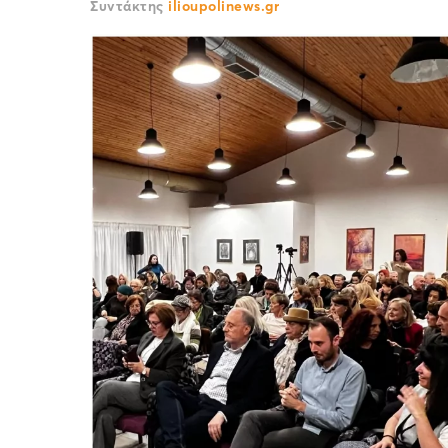
Συντάκτης
ilioupolinews.gr