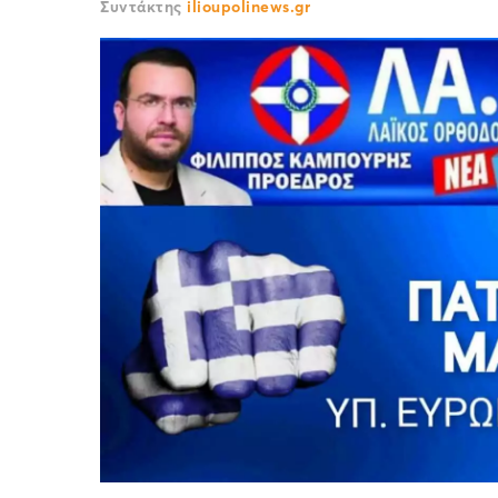
Συντάκτης
ilioupolinews.gr