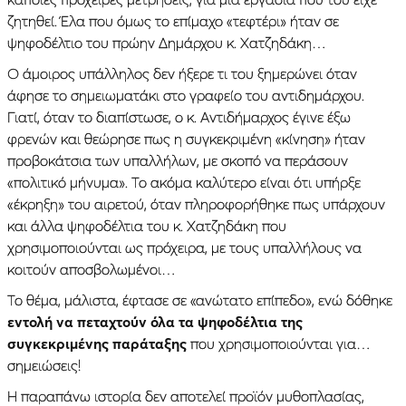
ζητηθεί. Έλα που όμως το επίμαχο «τεφτέρι» ήταν σε
ψηφοδέλτιο του πρώην Δημάρχου κ. Χατζηδάκη…
Ο άμοιρος υπάλληλος δεν ήξερε τι του ξημερώνει όταν
άφησε το σημειωματάκι στο γραφείο του αντιδημάρχου.
Γιατί, όταν το διαπίστωσε, ο κ. Αντιδήμαρχος έγινε έξω
φρενών και θεώρησε πως η συγκεκριμένη «κίνηση» ήταν
προβοκάτσια των υπαλλήλων, με σκοπό να περάσουν
«πολιτικό μήνυμα». Το ακόμα καλύτερο είναι ότι υπήρξε
«έκρηξη» του αιρετού, όταν πληροφορήθηκε πως υπάρχουν
και άλλα ψηφοδέλτια του κ. Χατζηδάκη που
χρησιμοποιούνται ως πρόχειρα, με τους υπαλλήλους να
κοιτούν αποσβολωμένοι…
Το θέμα, μάλιστα, έφτασε σε «ανώτατο επίπεδο», ενώ δόθηκε
εντολή να πεταχτούν όλα τα ψηφοδέλτια της
συγκεκριμένης παράταξης
που χρησιμοποιούνται για…
σημειώσεις!
Η παραπάνω ιστορία δεν αποτελεί προϊόν μυθοπλασίας,