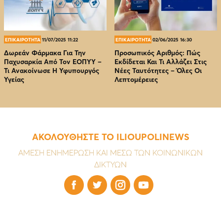
ΕΠΙΚΑΙΡΟΤΗΤΑ
11/07/2025 11:22
ΕΠΙΚΑΙΡΟΤΗΤΑ
02/06/2025 16:30
Δωρεάν Φάρμακα Για Την
Προσωπικός Αριθμός: Πώς
Παχυσαρκία Από Τον EOΠΥΥ –
Εκδίδεται Και Τι Αλλάζει Στις
Τι Ανακοίνωσε Η Υφυπουργός
Νέες Ταυτότητες – Όλες Οι
Υγείας
Λεπτομέρειες
ΑΚΟΛΟΥΘΗΣΤΕ ΤΟ ILIOUPOLINEWS
ΑΜΕΣΗ ΕΝΗΜΕΡΩΣΗ ΚΑΙ ΜΕΣΩ ΤΩΝ ΚΟΙΝΩΝΙΚΩΝ
ΔΙΚΤΥΩΝ



