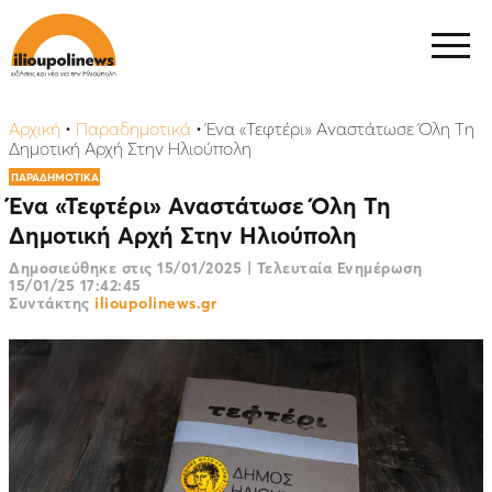
Αρχική
•
Παραδημοτικά
•
Ένα «Τεφτέρι» Αναστάτωσε Όλη Τη
Δημοτική Αρχή Στην Ηλιούπολη
ΠΑΡΑΔΗΜΟΤΙΚΑ
Ένα «Τεφτέρι» Αναστάτωσε Όλη Τη
Δημοτική Αρχή Στην Ηλιούπολη
Δημοσιεύθηκε στις
15/01/2025
|
Τελευταία Ενημέρωση
15/01/25 17:42:45
Συντάκτης
ilioupolinews.gr