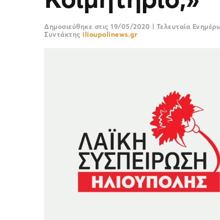
Δημοσιεύθηκε στις
19/05/2020
|
Τελευταία Ενημέ
Συντάκτης
ilioupolinews.gr