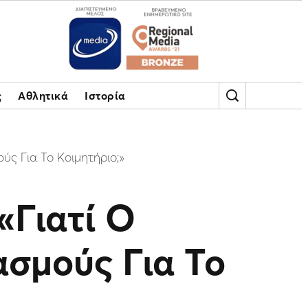
ς
Αθλητικά
Ιστορία
ς Για Το Κοιμητήριο;»
«Γιατί Ο
σμούς Για Το