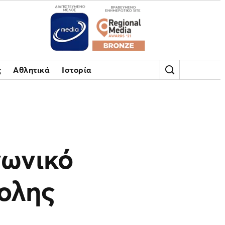
ς
Αθλητικά
Ιστορία
νωνικό
ολης