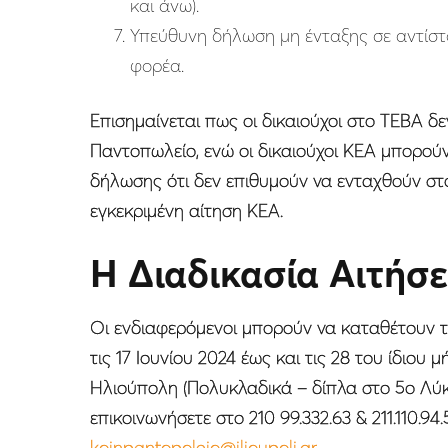
και άνω).
Υπεύθυνη δήλωση μη ένταξης σε αντίσ
φορέα.
Επισημαίνεται πως οι δικαιούχοι στο ΤΕΒΑ δ
Παντοπωλείο, ενώ οι δικαιούχοι ΚΕΑ μπορού
δήλωσης ότι δεν επιθυμούν να ενταχθούν σ
εγκεκριμένη αίτηση ΚΕΑ.
Η Διαδικασία Αιτήσ
Οι ενδιαφερόμενοι μπορούν να καταθέτουν τι
τις 17 Ιουνίου 2024 έως και τις 28 του ίδιου
Ηλιούπολη (Πολυκλαδικά – δίπλα στο 5ο Λύκε
επικοινωνήσετε στο 210 99.332.63 & 211.110.9
koinpantopoleio@ilioupoli.gr