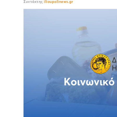
Συντάκτης
ilioupolinews.gr