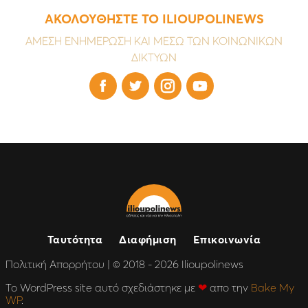
ΑΚΟΛΟΥΘΗΣΤΕ ΤΟ ILIOUPOLINEWS
ΑΜΕΣΗ ΕΝΗΜΕΡΩΣΗ ΚΑΙ ΜΕΣΩ ΤΩΝ ΚΟΙΝΩΝΙΚΩΝ
ΔΙΚΤΥΩΝ




Ταυτότητα
Διαφήμιση
Επικοινωνία
Πολιτική Απορρήτου
| © 2018 - 2026 Ilioupolinews
Το WordPress site αυτό σχεδιάστηκε με
❤
απο την
Bake My
WP
.