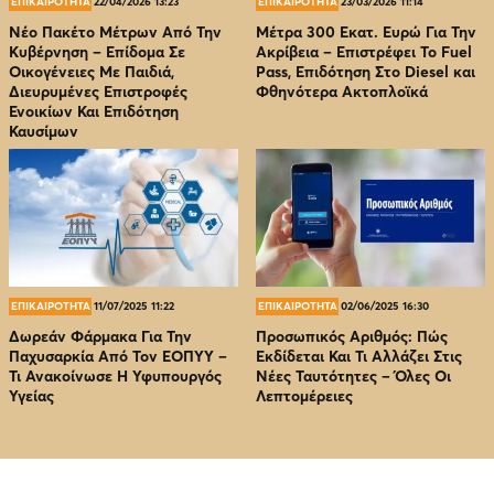
ΕΠΙΚΑΙΡΟΤΗΤΑ
22/04/2026 13:23
ΕΠΙΚΑΙΡΟΤΗΤΑ
23/03/2026 11:14
Νέο Πακέτο Μέτρων Από Την
Μέτρα 300 Εκατ. Ευρώ Για Την
Κυβέρνηση – Επίδομα Σε
Ακρίβεια – Επιστρέφει Το Fuel
Οικογένειες Με Παιδιά,
Pass, Επιδότηση Στο Diesel και
Διευρυμένες Επιστροφές
Φθηνότερα Ακτοπλοϊκά
Ενοικίων Και Επιδότηση
Καυσίμων
ΕΠΙΚΑΙΡΟΤΗΤΑ
11/07/2025 11:22
ΕΠΙΚΑΙΡΟΤΗΤΑ
02/06/2025 16:30
Δωρεάν Φάρμακα Για Την
Προσωπικός Αριθμός: Πώς
Παχυσαρκία Από Τον EOΠΥΥ –
Εκδίδεται Και Τι Αλλάζει Στις
Τι Ανακοίνωσε Η Υφυπουργός
Νέες Ταυτότητες – Όλες Οι
Υγείας
Λεπτομέρειες