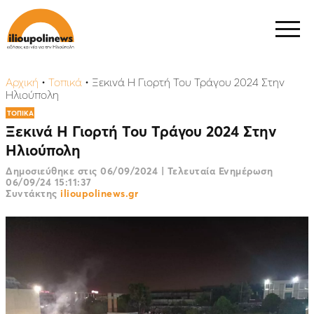
Αρχική
•
Τοπικά
•
Ξεκινά Η Γιορτή Του Τράγου 2024 Στην
Ηλιούπολη
ΤΟΠΙΚΑ
Ξεκινά Η Γιορτή Του Τράγου 2024 Στην
Ηλιούπολη
Δημοσιεύθηκε στις
06/09/2024
|
Τελευταία Ενημέρωση
06/09/24 15:11:37
Συντάκτης
ilioupolinews.gr