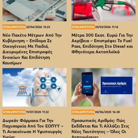
ΕΠΙΚΑΙΡΟΤΗΤΑ
22/04/2026 13:23
ΕΠΙΚΑΙΡΟΤΗΤΑ
23/03/2026 11:14
Νέο Πακέτο Μέτρων Από Την
Μέτρα 300 Εκατ. Ευρώ Για Την
Κυβέρνηση – Επίδομα Σε
Ακρίβεια – Επιστρέφει Το Fuel
Οικογένειες Με Παιδιά,
Pass, Επιδότηση Στο Diesel και
Διευρυμένες Επιστροφές
Φθηνότερα Ακτοπλοϊκά
Ενοικίων Και Επιδότηση
Καυσίμων
ΕΠΙΚΑΙΡΟΤΗΤΑ
11/07/2025 11:22
ΕΠΙΚΑΙΡΟΤΗΤΑ
02/06/2025 16:30
Δωρεάν Φάρμακα Για Την
Προσωπικός Αριθμός: Πώς
Παχυσαρκία Από Τον EOΠΥΥ –
Εκδίδεται Και Τι Αλλάζει Στις
Τι Ανακοίνωσε Η Υφυπουργός
Νέες Ταυτότητες – Όλες Οι
Υγείας
Λεπτομέρειες