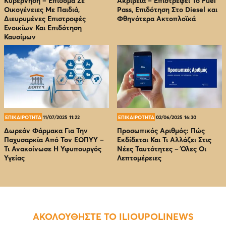
Κυβέρνηση – Επίδομα Σε
Ακρίβεια – Επιστρέφει Το Fuel
Οικογένειες Με Παιδιά,
Pass, Επιδότηση Στο Diesel και
Διευρυμένες Επιστροφές
Φθηνότερα Ακτοπλοϊκά
Ενοικίων Και Επιδότηση
Καυσίμων
ΕΠΙΚΑΙΡΟΤΗΤΑ
11/07/2025 11:22
ΕΠΙΚΑΙΡΟΤΗΤΑ
02/06/2025 16:30
Δωρεάν Φάρμακα Για Την
Προσωπικός Αριθμός: Πώς
Παχυσαρκία Από Τον EOΠΥΥ –
Εκδίδεται Και Τι Αλλάζει Στις
Τι Ανακοίνωσε Η Υφυπουργός
Νέες Ταυτότητες – Όλες Οι
Υγείας
Λεπτομέρειες
ΑΚΟΛΟΥΘΗΣΤΕ ΤΟ ILIOUPOLINEWS