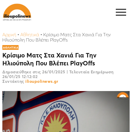
Αρχική
•
Αθλητικά
•
Kρίσιμο Ματς Στα Χανιά Για Την
Ηλιούπολη Που Βλέπει PlayOffs
ΑΘΛΗΤΙΚΑ
Kρίσιμο Ματς Στα Χανιά Για Την
Ηλιούπολη Που Βλέπει PlayOffs
Δημοσιεύθηκε στις
26/01/2025
|
Τελευταία Ενημέρωση
26/01/25 12:12:02
Συντάκτης
ilioupolinews.gr