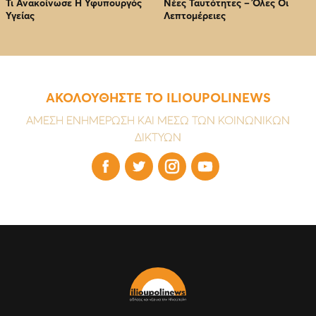
Τι Ανακοίνωσε Η Υφυπουργός
Νέες Ταυτότητες – Όλες Οι
Υγείας
Λεπτομέρειες
ΑΚΟΛΟΥΘΗΣΤΕ ΤΟ ILIOUPOLINEWS
ΑΜΕΣΗ ΕΝΗΜΕΡΩΣΗ ΚΑΙ ΜΕΣΩ ΤΩΝ ΚΟΙΝΩΝΙΚΩΝ
ΔΙΚΤΥΩΝ



