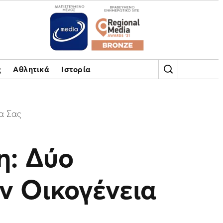
ς
Αθλητικά
Ιστορία
α Σας
η: Δύο
ν Οικογένεια