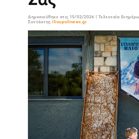
Δημοσιεύθηκε στις
15/02/2026
|
Τελευταία Ενημέρ
Συντάκτης
ilioupolinews.gr