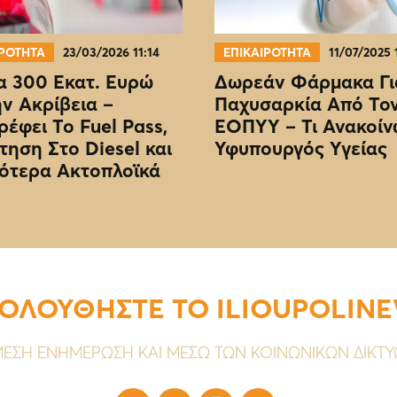
ΙΡΟΤΗΤΑ
23/03/2026 11:14
ΕΠΙΚΑΙΡΟΤΗΤΑ
11/07/2025 
 300 Εκατ. Ευρώ
Δωρεάν Φάρμακα Γι
ην Ακρίβεια –
Παχυσαρκία Από Το
ρέφει Το Fuel Pass,
EOΠΥΥ – Τι Ανακοίν
τηση Στο Diesel και
Υφυπουργός Υγείας
ότερα Ακτοπλοϊκά
ΟΛΟΥΘΗΣΤΕ ΤΟ ILIOUPOLIN
ΕΣΗ ΕΝΗΜΕΡΩΣΗ ΚΑΙ ΜΕΣΩ ΤΩΝ ΚΟΙΝΩΝΙΚΩΝ ΔΙΚΤ