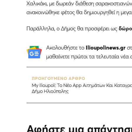
Χαλικάκι, με δωρεάν διάθεση σαρακοστιανώ
ανακοινώθηκε φέτος θα δημιουργηθεί η μεγα
Παράλληλα, ο Δήμος θα προσφέρει ως
δώρο
Ακολουθήστε το
Ilioupolinews.gr
σ
μαθαίνετε πρώτοι τα τελευταία νέα 
ΠΡΟΗΓΟΥΜΕΝΟ ΑΡΘΡΟ
My Ilioupoli: To Νέο App Αιτημάτων Και Κατα
Δήμο Ηλιούπολης
Αφήστε μια απάντησ