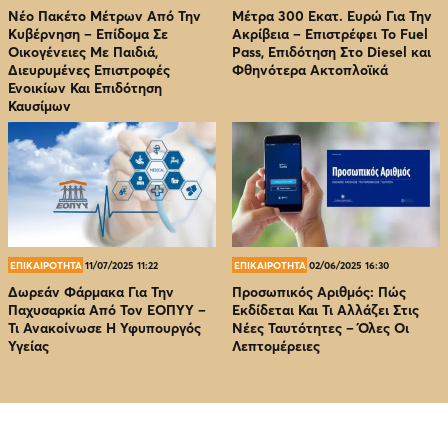
Νέο Πακέτο Μέτρων Από Την
Μέτρα 300 Εκατ. Ευρώ Για Την
Κυβέρνηση – Επίδομα Σε
Ακρίβεια – Επιστρέφει Το Fuel
Οικογένειες Με Παιδιά,
Pass, Επιδότηση Στο Diesel και
Διευρυμένες Επιστροφές
Φθηνότερα Ακτοπλοϊκά
Ενοικίων Και Επιδότηση
Καυσίμων
ΕΠΙΚΑΙΡΟΤΗΤΑ
11/07/2025 11:22
ΕΠΙΚΑΙΡΟΤΗΤΑ
02/06/2025 16:30
Δωρεάν Φάρμακα Για Την
Προσωπικός Αριθμός: Πώς
Παχυσαρκία Από Τον EOΠΥΥ –
Εκδίδεται Και Τι Αλλάζει Στις
Τι Ανακοίνωσε Η Υφυπουργός
Νέες Ταυτότητες – Όλες Οι
Υγείας
Λεπτομέρειες