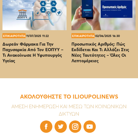
ΕΠΙΚΑΙΡΟΤΗΤΑ
11/07/2025 11:22
ΕΠΙΚΑΙΡΟΤΗΤΑ
02/06/2025 16:30
Δωρεάν Φάρμακα Για Την
Προσωπικός Αριθμός: Πώς
Παχυσαρκία Από Τον EOΠΥΥ –
Εκδίδεται Και Τι Αλλάζει Στις
Τι Ανακοίνωσε Η Υφυπουργός
Νέες Ταυτότητες – Όλες Οι
Υγείας
Λεπτομέρειες
ΑΚΟΛΟΥΘΗΣΤΕ ΤΟ ILIOUPOLINEWS
ΑΜΕΣΗ ΕΝΗΜΕΡΩΣΗ ΚΑΙ ΜΕΣΩ ΤΩΝ ΚΟΙΝΩΝΙΚΩΝ
ΔΙΚΤΥΩΝ



