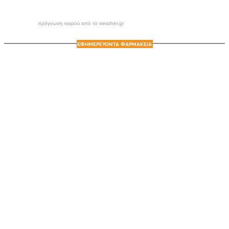
πρόγνωση καιρού από το weather.gr
ΕΦΗΜΕΡΕΥΟΝΤΑ ΦΑΡΜΑΚΕΙΑ