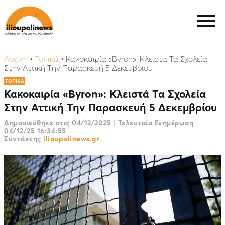
Αρχική
•
Τοπικά
•
Κακοκαιρία «Byron»: Κλειστά Τα Σχολεία
Στην Αττική Την Παρασκευή 5 Δεκεμβρίου
ΤΟΠΙΚΑ
Κακοκαιρία «Byron»: Κλειστά Τα Σχολεία
Στην Αττική Την Παρασκευή 5 Δεκεμβρίου
Δημοσιεύθηκε στις
04/12/2025
|
Τελευταία Ενημέρωση
04/12/25 16:34:55
Συντάκτης
ilioupolinews.gr