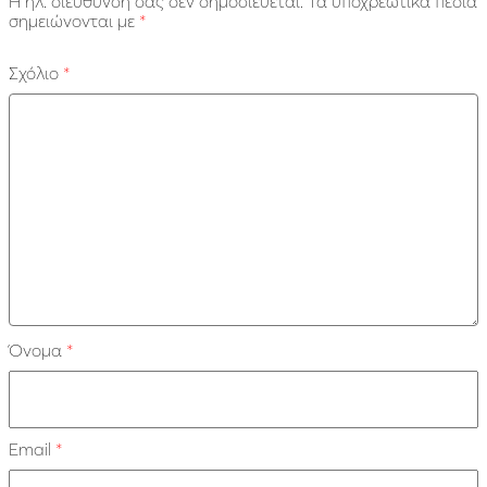
Η ηλ. διεύθυνση σας δεν δημοσιεύεται.
Τα υποχρεωτικά πεδία
σημειώνονται με
*
Σχόλιο
*
Όνομα
*
Email
*