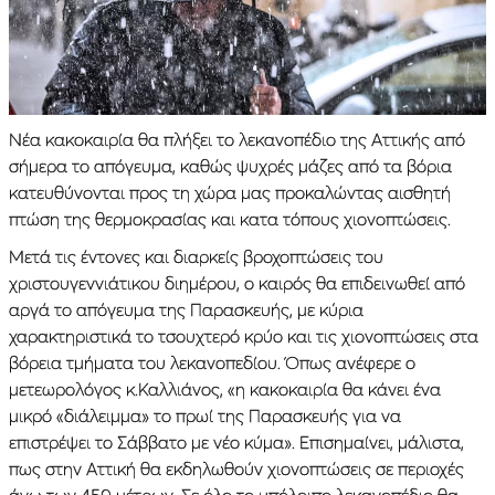
Νέα κακοκαιρία θα πλήξει το λεκανοπέδιο της Αττικής από
σήμερα το απόγευμα, καθώς ψυχρές μάζες από τα βόρια
κατευθύνονται προς τη χώρα μας προκαλώντας αισθητή
πτώση της θερμοκρασίας και κατα τόπους χιονοπτώσεις.
Μετά τις έντονες και διαρκείς βροχοπτώσεις του
χριστουγεννιάτικου διημέρου, ο καιρός θα επιδεινωθεί από
αργά το απόγευμα της Παρασκευής, με κύρια
χαρακτηριστικά το τσουχτερό κρύο και τις χιονοπτώσεις στα
βόρεια τμήματα του λεκανοπεδίου. Όπως ανέφερε ο
μετεωρολόγος κ.Καλλιάνος, «η κακοκαιρία θα κάνει ένα
μικρό «διάλειμμα» το πρωί της Παρασκευής για να
επιστρέψει το Σάββατο με νέο κύμα». Επισημαίνει, μάλιστα,
πως στην Αττική θα εκδηλωθούν χιονοπτώσεις σε περιοχές
άνω των 450 μέτρων. Σε όλο το υπόλοιπο λεκανοπέδιο θα