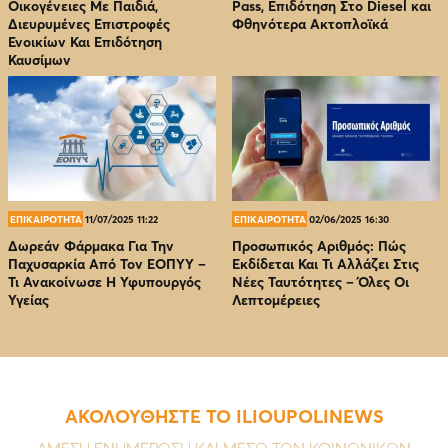
Οικογένειες Με Παιδιά,
Pass, Επιδότηση Στο Diesel και
Διευρυμένες Επιστροφές
Φθηνότερα Ακτοπλοϊκά
Ενοικίων Και Επιδότηση
Καυσίμων
ΕΠΙΚΑΙΡΟΤΗΤΑ
11/07/2025 11:22
ΕΠΙΚΑΙΡΟΤΗΤΑ
02/06/2025 16:30
Δωρεάν Φάρμακα Για Την
Προσωπικός Αριθμός: Πώς
Παχυσαρκία Από Τον EOΠΥΥ –
Εκδίδεται Και Τι Αλλάζει Στις
Τι Ανακοίνωσε Η Υφυπουργός
Νέες Ταυτότητες – Όλες Οι
Υγείας
Λεπτομέρειες
ΑΚΟΛΟΥΘΗΣΤΕ ΤΟ ILIOUPOLINEWS
ΑΜΕΣΗ ΕΝΗΜΕΡΩΣΗ ΚΑΙ ΜΕΣΩ ΤΩΝ ΚΟΙΝΩΝΙΚΩΝ