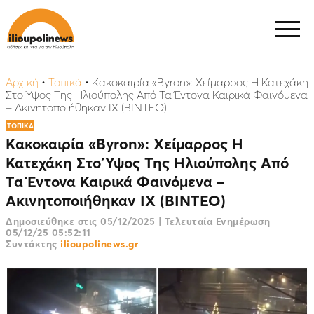
Αρχική
•
Τοπικά
•
Kακοκαιρία «Byron»: Χείμαρρος Η Κατεχάκη
Στο Ύψος Της Ηλιούπολης Από Τα Έντονα Καιρικά Φαινόμενα
– Ακινητοποιήθηκαν ΙΧ (ΒΙΝΤΕΟ)
ΤΟΠΙΚΑ
Kακοκαιρία «Byron»: Χείμαρρος Η
Κατεχάκη Στο Ύψος Της Ηλιούπολης Από
Τα Έντονα Καιρικά Φαινόμενα –
Ακινητοποιήθηκαν ΙΧ (ΒΙΝΤΕΟ)
Δημοσιεύθηκε στις
05/12/2025
|
Τελευταία Ενημέρωση
05/12/25 05:52:11
Συντάκτης
ilioupolinews.gr