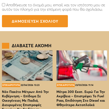
Αποθήκευσε το όνομά μου, email, και τον ιστότοπο μου σε
αυτόν τον πλοηγό για την επόμενη φορά που θα σχολιάσω.
ΔΙΑΒΑΣΤΕ ΑΚΟΜΗ
ΕΠΙΚΑΙΡΟΤΗΤΑ
22/04/2026 13:23
ΕΠΙΚΑΙΡΟΤΗΤΑ
23/03/2026 11:14
Νέο Πακέτο Μέτρων Από Την
Μέτρα 300 Εκατ. Ευρώ Για Την
Κυβέρνηση – Επίδομα Σε
Ακρίβεια – Επιστρέφει Το Fuel
Οικογένειες Με Παιδιά,
Pass, Επιδότηση Στο Diesel και
Διευρυμένες Επιστροφές
Φθηνότερα Ακτοπλοϊκά