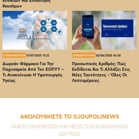
Ενοικίων Και Επιδότηση
Καυσίμων
ΕΠΙΚΑΙΡΟΤΗΤΑ
11/07/2025 11:22
ΕΠΙΚΑΙΡΟΤΗΤΑ
02/06/2025 16:30
Δωρεάν Φάρμακα Για Την
Προσωπικός Αριθμός: Πώς
Παχυσαρκία Από Τον EOΠΥΥ –
Εκδίδεται Και Τι Αλλάζει Στις
Τι Ανακοίνωσε Η Υφυπουργός
Νέες Ταυτότητες – Όλες Οι
Υγείας
Λεπτομέρειες
ΑΚΟΛΟΥΘΗΣΤΕ ΤΟ ILIOUPOLINEWS
ΑΜΕΣΗ ΕΝΗΜΕΡΩΣΗ ΚΑΙ ΜΕΣΩ ΤΩΝ ΚΟΙΝΩΝΙΚΩΝ
ΔΙΚΤΥΩΝ