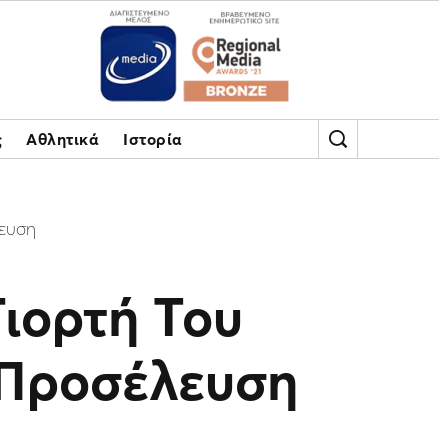
ς
Αθλητικά
Ιστορία
λευση
Γιορτή Του
 Προσέλευση