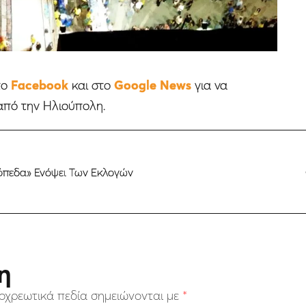
το
Facebook
και στο
Google News
για να
από την Ηλιούπολη.
όπεδα» Ενόψει Των Εκλογών
η
οχρεωτικά πεδία σημειώνονται με
*