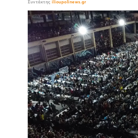
Συντάκτης
ilioupolinews.gr