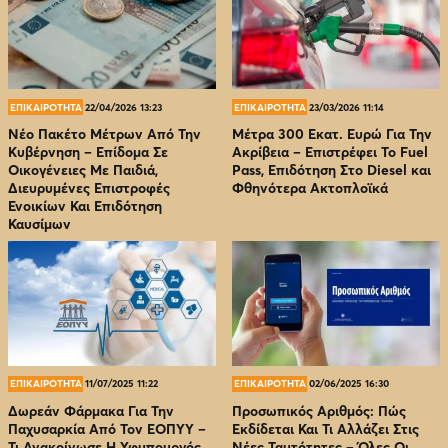
ΕΠΙΚΑΙΡΟΤΗΤΑ
22/04/2026 13:23
ΕΠΙΚΑΙΡΟΤΗΤΑ
23/03/2026 11:14
Νέο Πακέτο Μέτρων Από Την
Μέτρα 300 Εκατ. Ευρώ Για Την
Κυβέρνηση – Επίδομα Σε
Ακρίβεια – Επιστρέφει Το Fuel
Οικογένειες Με Παιδιά,
Pass, Επιδότηση Στο Diesel και
Διευρυμένες Επιστροφές
Φθηνότερα Ακτοπλοϊκά
Ενοικίων Και Επιδότηση
Καυσίμων
ΕΠΙΚΑΙΡΟΤΗΤΑ
11/07/2025 11:22
ΕΠΙΚΑΙΡΟΤΗΤΑ
02/06/2025 16:30
Δωρεάν Φάρμακα Για Την
Προσωπικός Αριθμός: Πώς
Παχυσαρκία Από Τον EOΠΥΥ –
Εκδίδεται Και Τι Αλλάζει Στις
Τι Ανακοίνωσε Η Υφυπουργός
Νέες Ταυτότητες – Όλες Οι