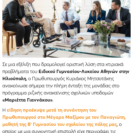
Σε μια εξέλιξη που δρομολογεί οριστική λύση στα κτιριακά
προβλήματα του
Ειδικού Γυμνασίου-Λυκείου Αθηνών στην
Ηλιούπολη
, ο Πρωθυπουργός Κυριάκος Μητσοτάκης
ανακοίνωσε σήμερα την πλήρη ένταξη της μονάδας στο
πρόγραμμα ριζικής ανακαίνισης σχολικών υποδομών
«Μαριέττα Γιαννάκου»
.
Η
είδηση προέκυψε μετά τη συνάντηση του
Πρωθυπουργού στο Μέγαρο Μαξίμου με τον Παναγιώτη,
μαθητή της Β’ Γυμνασίου του σχολείου της πόλης μας
, ο
οποίος με μια συγκινητική επιστολή είχε περιγράψει τις